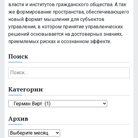
власти и институтов гражданского общества. А так
же формирование пространства, обеспечивающего
новый формат мышления для субъектов
управления, в котором принятие управленческих
решений основывается на достоверных знаниях,
приемлемых рисках и осознанном эффекте.
Поиск
Н
а
й
Категории
т
и
К
:
а
Архив
т
е
А
г