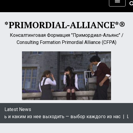
S
k
i
*PRIMORDIAL-ALLIANCE*®
p
t
Консалтинговая Формация "Примордиал-Альянс" /
o
Consulting Formation Primordial Alliance (CFPA)
c
o
n
t
e
n
t
Latest News
 и каким из нее выходить — выбор каждого из нас |
Цікав