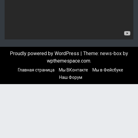
п
л
е
е
р
Proudly powered by WordPress
|
Theme: news-box by
wpthemespace.com
.
Главная страница
Мы ВКонтакте
Мы в Фейсбуке
Наш Форум