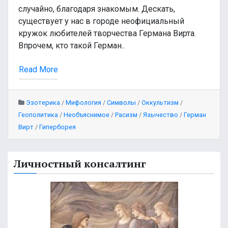
случайно, благодаря знакомым. Дескать,
существует у нас в городе неофициальный
кружок любителей творчества Германа Вирта.
Впрочем, кто такой Герман..
Read More
Эзотерика
/
Мифология
/
Символы
/
Оккультизм
/
Геополитика
/
Необъяснимое
/
Расизм
/
Язычество
/
Герман
Вирт
/
Гиперборея
Личностный консалтинг