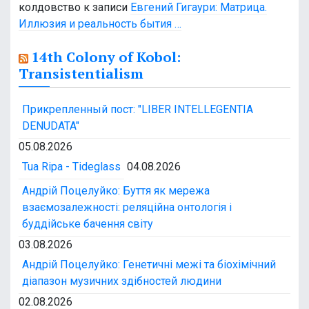
колдовство
к записи
Евгений Гигаури: Матрица.
Иллюзия и реальность бытия …
14th Colony of Kobol:
Transistentialism
Прикрепленный пост: "LIBER INTELLEGENTIA
DENUDATA"
05.08.2026
Tua Ripa - Tideglass
04.08.2026
Андрій Поцелуйко: Буття як мережа
взаємозалежності: реляційна онтологія і
буддійське бачення світу
03.08.2026
Андрій Поцелуйко: Генетичні межі та біохімічний
діапазон музичних здібностей людини
02.08.2026