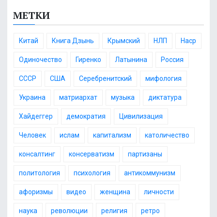
р
о
МЕТКИ
х
р
и
и
в
и
Китай
Книга Дзынь
Крымский
НЛП
Наср
Одиночество
Гиренко
Латынина
Россия
СССР
США
Серебренитский
мифология
Украина
матриархат
музыка
диктатура
Хайдеггер
демократия
Цивилизация
Человек
ислам
капитализм
католичество
консалтинг
консерватизм
партизаны
политология
психология
антикоммунизм
афоризмы
видео
женщина
личности
наука
революции
религия
ретро