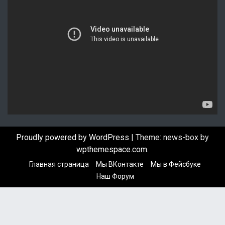
В
и
д
е
о
п
л
е
е
р
Proudly powered by WordPress
|
Theme: news-box by
wpthemespace.com
.
Главная страница
Мы ВКонтакте
Мы в Фейсбуке
Наш Форум