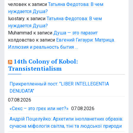
человек
к записи
Татьяна Федотова: В чем
нуждается Душа?
luostary.
к записи
Татьяна Федотова: В чем
нуждается Душа?
Muhammad
к записи
Душа — это паразит
колдовство
к записи
Евгений Гигаури: Матрица.
Иллюзия и реальность бытия …
14th Colony of Kobol:
Transistentialism
Прикрепленный пост: "LIBER INTELLEGENTIA
DENUDATA"
07.08.2026
«Секс – это грех или нет?»
07.08.2026
Андрій Поцелуйко: Архетипи інопланетних образів:
сучасна міфологія світла, тіні та людської природи