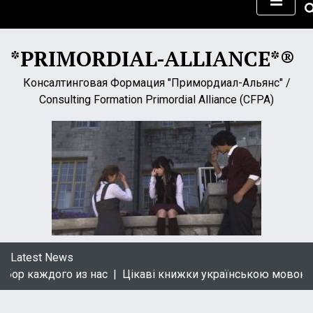
S
k
i
*PRIMORDIAL-ALLIANCE*®
p
t
Консалтинговая Формация "Примордиал-Альянс" /
o
Consulting Formation Primordial Alliance (CFPA)
c
o
n
t
e
n
t
Latest News
 каждого из нас |
Цікаві книжки українською мовою від 