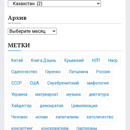
и
К
:
а
Архив
т
е
А
г
р
о
МЕТКИ
х
р
и
и
в
и
Китай
Книга Дзынь
Крымский
НЛП
Наср
Одиночество
Гиренко
Латынина
Россия
СССР
США
Серебренитский
мифология
Украина
матриархат
музыка
диктатура
Хайдеггер
демократия
Цивилизация
Человек
ислам
капитализм
католичество
консалтинг
консерватизм
партизаны