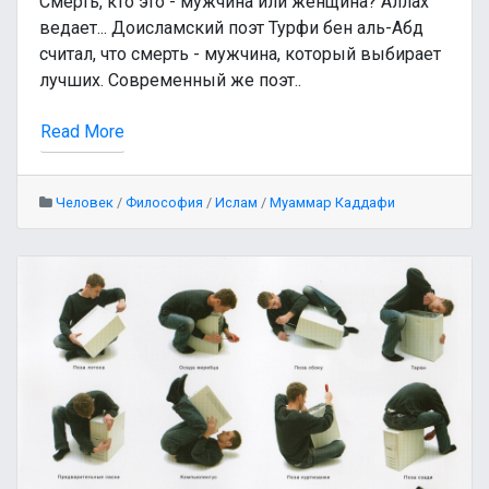
Смерть, кто это - мужчина или женщина? Аллах
ведает... Доисламский поэт Турфи бен аль-Абд
считал, что смерть - мужчина, который выбирает
лучших. Современный же поэт..
Read More
Человек
/
Философия
/
Ислам
/
Муаммар Каддафи