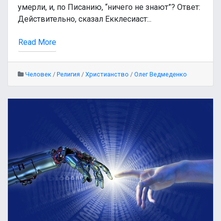
умерли, и, по Писанию, “ничего не знают”? Ответ:
Действительно, сказал Екклесиаст:..
Read More
Человек
/
Религия
/
Христианство
/
Олег Ведмеденко