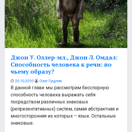
Джон У. Оллер-мл., Джон Л. Омдал:
Способность человека к речи: по
чьему образу?
20.10.2010
Олег Гуцуляк
В данной главе мы рассмотрим бесспорную
способность человека выражать себя
посредством различных знаковых
(репрезентативных) систем, самая абстрактная и
многосторонняя из которых – язык. Остальные
знаковые..