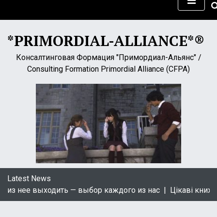
S
k
i
*PRIMORDIAL-ALLIANCE*®
p
t
Консалтинговая Формация "Примордиал-Альянс" /
o
Consulting Formation Primordial Alliance (CFPA)
c
o
n
t
e
n
t
Latest News
ь — выбор каждого из нас |
Цікаві книжки українською м