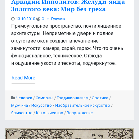
Аркадий Ипполитов: Желуди-яйца
Золотого века: Мир без греха
13.10.2010
Олег Гуцуляк
Прямоугольное пространство, почти лишенное
архитектуры. Неприметные двери и полное
отсутствие окон создает впечатление
замкнутости: камера, сарай, гараж. Что-то очень
функциональное, техническое. Отсюда
и ощущение узости и тесноты, подчеркнутое..
Read More
Человек
/
Символы
/
Традиционализм
/
Эротика
/
Мужчина
/
Искусство
/
Изобразительное искусство
/
Язычество
/
Католичество
/
Возрождение