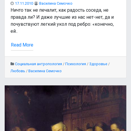
17.11.2010
Василина Семочко
Ничто так не печалит, как радость соседа, не
правда ли? И даже лучшие из нас нет-нет, да и
почувствуют легкий укол под ребро: «конечно,
ей..
Read More
Социальная антропология
/
Психология
/
Здоровье
/
Любовь
/
Василина Семочко