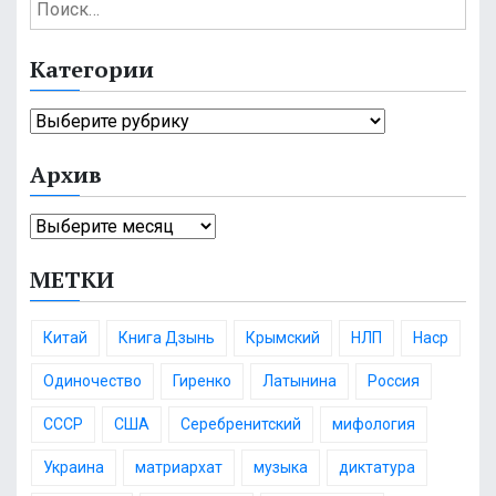
Н
а
й
Категории
т
и
К
:
а
Архив
т
е
А
г
р
о
МЕТКИ
х
р
и
и
в
и
Китай
Книга Дзынь
Крымский
НЛП
Наср
Одиночество
Гиренко
Латынина
Россия
СССР
США
Серебренитский
мифология
Украина
матриархат
музыка
диктатура