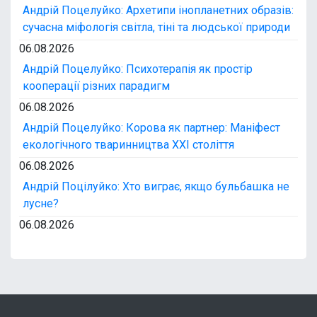
Андрій Поцелуйко: Архетипи інопланетних образів:
сучасна міфологія світла, тіні та людської природи
06.08.2026
Андрій Поцелуйко: Психотерапія як простір
кооперації різних парадигм
06.08.2026
Андрій Поцелуйко: Корова як партнер: Маніфест
екологічного тваринництва XXI століття
06.08.2026
Андрій Поцілуйко: Хто виграє, якщо бульбашка не
лусне?
06.08.2026