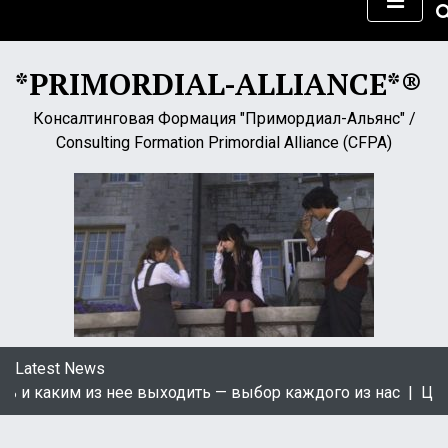
S
k
i
*PRIMORDIAL-ALLIANCE*®
p
t
Консалтинговая Формация "Примордиал-Альянс" /
o
Consulting Formation Primordial Alliance (CFPA)
c
o
n
t
e
n
t
Latest News
 каким из нее выходить — выбор каждого из нас |
Цікаві 