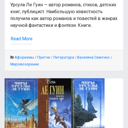
Урсула Ле Гуин — автор романов, стихов, детских
книг, публицист. Наибольшую известность
получила как автор романов и повестей в жанрах
научной фантастики и фэнтези. Книги..
Read More
Афоризмы
/
Притчи
/
Литература
/
Василина Семочко
/
Мировоззрение