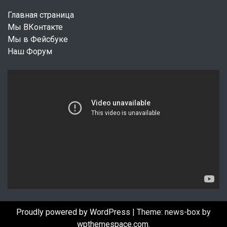
Главная страница
Мы ВКонтакте
Мы в Фейсбуке
Наш Форум
В
и
д
е
о
п
л
е
е
р
Proudly powered by WordPress
|
Theme: news-box by
wpthemespace.com
.