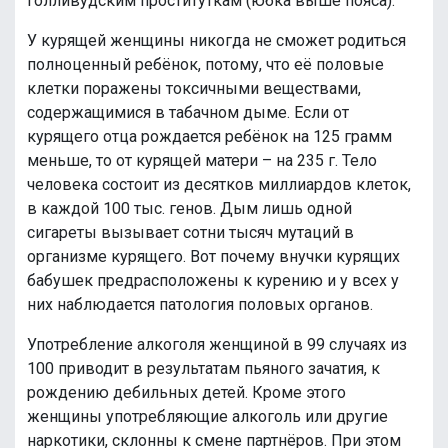
голливудским проституткам (юбка выше пояса).
У курящей женщины никогда не сможет родиться
полноценный ребёнок, потому, что её половые
клетки поражены токсичными веществами,
содержащимися в табачном дыме. Если от
курящего отца рождается ребёнок на 125 грамм
меньше, то от курящей матери – на 235 г. Тело
человека состоит из десятков миллиардов клеток,
в каждой 100 тыс. генов. Дым лишь одной
сигареты вызывает сотни тысяч мутаций в
организме курящего. Вот почему внучки курящих
бабушек предрасположены к курению и у всех у
них наблюдается патология половых органов.
Употребление алкоголя женщиной в 99 случаях из
100 приводит в результатам пьяного зачатия, к
рождению дебильных детей. Кроме этого
женщины употребляющие алкоголь или другие
наркотики, склонны к смене партнёров. При этом