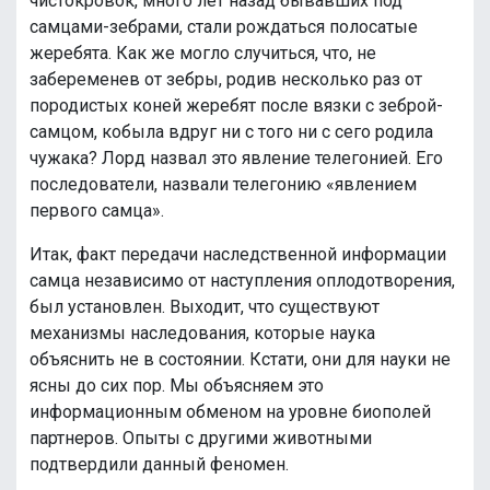
чистокровок, много лет назад бывавших под
самцами-зебрами, стали рождаться полосатые
жеребята. Как же могло случиться, что, не
забеременев от зебры, родив несколько раз от
породистых коней жеребят после вязки с зеброй-
самцом, кобыла вдруг ни с того ни с сего родила
чужака? Лорд назвал это явление телегонией. Его
последователи, назвали телегонию «явлением
первого самца».
Итак, факт передачи наследственной информации
самца независимо от наступления оплодотворения,
был установлен. Выходит, что существуют
механизмы наследования, которые наука
объяснить не в состоянии. Кстати, они для науки не
ясны до сих пор. Мы объясняем это
информационным обменом на уровне биополей
партнеров. Опыты с другими животными
подтвердили данный феномен.