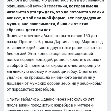
биологи вспомнили о давно забытой и высмеянной
официальной наукой т
елегонии, которая имела
нахальство утверждать, что на потомство самки
влияют, в той или иной форме, все предыдущие
мужья, вне зависимости, были ли от этих
«браков» дети или нет
…
Явление телегонии было открыто около 150 дет
назад. Приятель Чарльза Дарвина лорд Мартон под
влиянием идей своего друга тоже решил заняться
биологией. Этот коннозаводчик, выводивший
новые породы лошадей, решил скрестить лошадь
с зеброй. Он попытался скрестить чистопородную
английскую кобылу и жеребца-зебру. Опыты не
удались: не произошло ни единого зачатия ни у
лошадей от мужских особей зебр, ни у зебр-кобыл
от породистых жеребцов.
Опыты забылись. Однако через несколько лет
после вязки породистых жеребцов и матерей-