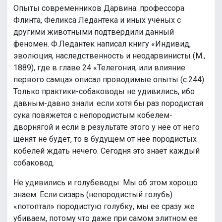
Опыты современников Дарвина: профессора
Флинта, Феликса Ледантека и иных ученых с
другими животными подтвердили данный
феномен. Ф.Ледантек написал книгу «Индивид,
эволюция, наследственность и неодарвинисты (М.,
1889), где в главе 24 «Телегония, или влияние
первого самца» описал проводимые опыты (с.244).
Только практики-собаководы не удивились, ибо
давным-давно знали: если хотя бы раз породистая
сука повяжется с непородистым кобелем-
дворнягой и если в результате этого у нее от него
щенят не будет, то в будущем от нее породистых
кобелей ждать нечего. Сегодня это знает каждый
собаковод.
Не удивились и голубеводы: Мы об этом хорошо
знаем. Если сизарь (непородистый голубь)
«потоптал» породистую голубку, мы ее сразу же
убиваем, потому что даже при самом элитном ее