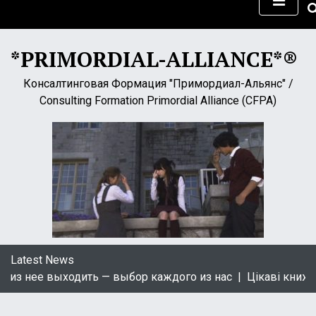
S
k
i
*PRIMORDIAL-ALLIANCE*®
p
t
Консалтинговая Формация "Примордиал-Альянс" /
o
Consulting Formation Primordial Alliance (CFPA)
c
o
n
t
e
n
t
Latest News
е выходить — выбор каждого из нас |
Цікаві книжки укра