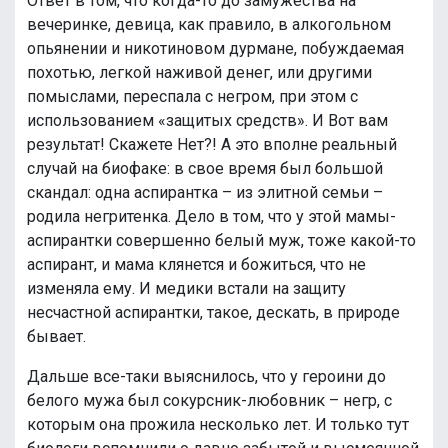
Ответ в том, что когда-то до замужества на
вечеринке, девица, как правило, в алкогольном
опьянении и никотиновом дурмане, побуждаемая
похотью, легкой наживой денег, или другими
помыслами, переспала с негром, при этом с
использованием «защитых средств». И Вот вам
результат! Скажете Нет?! А это вполне реальный
случай на биофаке: в свое время был большой
скандал: одна аспирантка – из элитной семьи –
родила негритенка. Дело в том, что у этой мамы-
аспирантки совершенно белый муж, тоже какой-то
аспирант, и мама клянется и божиться, что не
изменяла ему. И медики встали на защиту
несчастной аспирантки, такое, дескать, в природе
бывает.
Дальше все-таки выяснилось, что у героини до
белого мужа был сокурсник-любовник – негр, с
которым она прожила несколько лет. И только тут