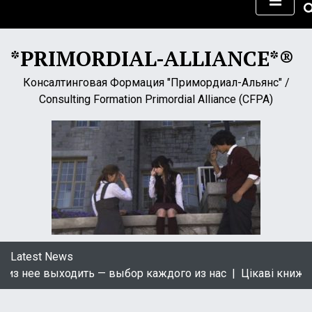
S
k
i
*PRIMORDIAL-ALLIANCE*®
p
t
Консалтинговая Формация "Примордиал-Альянс" /
o
Consulting Formation Primordial Alliance (CFPA)
c
o
n
t
e
n
t
Latest News
ее выходить — выбор каждого из нас |
Цікаві книжки укра