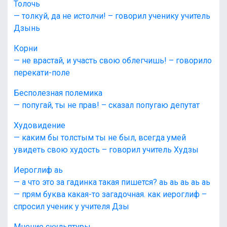
Толочь
— толкуй, да не истолчи! – говорил ученику учитель
Дзынь
Корни
— не врастай, и участь свою облегчишь! – говорило
перекати-поле
Бесполезная полемика
— попугай, ты не прав! – сказал попугаю депутат
Худовидение
— каким бы толстым ты не был, всегда умей
увидеть свою худость – говорил учитель Худзы
Иероглиф аь
— а что это за гадинка такая пишется? аь аь аь аь аь
— прям буква какая-то загадочная. как иероглиф –
спросил ученик у учителя Дзы
Мнение скульптуры