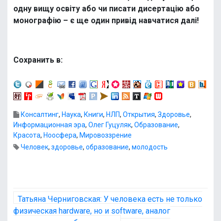
одну вищу освіту або чи писати дисертацію або
монографію – є ще один привід навчатися далі!
Сохранить в:
Консалтинг
,
Наука
,
Книги
,
НЛП
,
Открытия
,
Здоровье
,
Информационная эра
,
Олег Гуцуляк
,
Образование
,
Красота
,
Ноосфера
,
Мировоззрение
Человек
,
здоровье
,
образование
,
молодость
Н
Татьяна Черниговская: У человека есть не только
а
физическая hardware, но и software, аналог