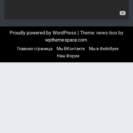
е
е
р
Proudly powered by WordPress
|
Theme: news-box by
wpthemespace.com
.
Главная страница
Мы ВКонтакте
Мы в Фейсбуке
Наш Форум