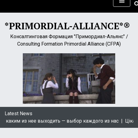
S
k
i
*PRIMORDIAL-ALLIANCE*®
p
t
Консалтинговая Формация "Примордиал-Альянс" /
o
Consulting Formation Primordial Alliance (CFPA)
c
o
n
t
e
n
t
Latest News
аким из нее выходить — выбор каждого из нас |
Цікаві к