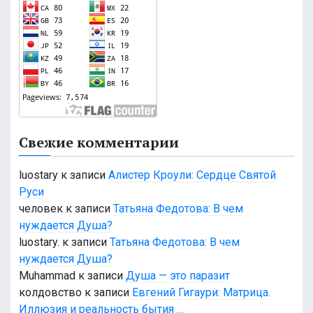
Свежие комментарии
luostary
к записи
Алистер Кроули: Сердце Святой
Руси
человек
к записи
Татьяна Федотова: В чем
нуждается Душа?
luostary.
к записи
Татьяна Федотова: В чем
нуждается Душа?
Muhammad
к записи
Душа — это паразит
колдовство
к записи
Евгений Гигаури: Матрица.
Иллюзия и реальность бытия …