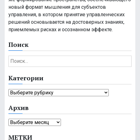
новый формат мышления для субъектов
управления, в котором принятие управленческих
решений основывается на достоверных знаниях,
приемлемых рисках и осознанном эффекте.
Поиск
Н
а
й
Категории
т
и
К
:
а
Архив
т
е
А
г
р
о
МЕТКИ
х
р