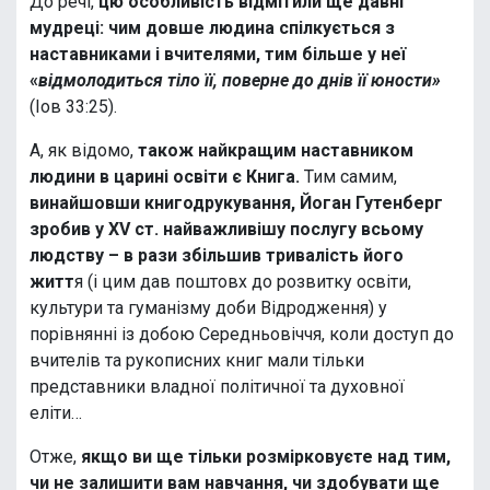
До речі,
цю особливість відмітили ще давні
мудреці: чим довше людина спілкується з
наставниками і вчителями, тим більше у неї
«
відмолодиться тіло її, поверне до днів її юности»
(Іов 33:25).
А, як відомо,
також найкращим наставником
людини в царині освіти є Книга.
Тим самим,
винайшовши книгодрукування, Йоган Гутенберг
зробив у XV ст. найважливішу послугу всьому
людству – в рази збільшив тривалість його
житт
я (і цим дав поштовх до розвитку освіти,
культури та гуманізму доби Відродження) у
порівнянні із добою Середньовіччя, коли доступ до
вчителів та рукописних книг мали тільки
представники владної політичної та духовної
еліти…
Отже,
якщо ви ще тільки розмірковуєте над тим,
чи не залишити вам навчання, чи здобувати ще