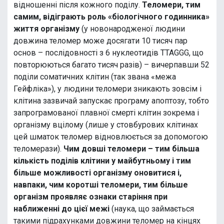
відношенні після кожного поділу.
Теломери, тим
самим, відіграють роль «біологічного годинника»
життя організму
(у новонародженої людини
довжина теломер може досягати 10 тисяч пар
основ – послідовності з 6 нуклеотидів TTAGGG, що
повторюються багато тисяч разів) – вичерпавши 52
поділи соматичних клітин (так звана «межа
Гейфліка»), у людини теломери зникають зовсім і
клітина зазвичай запускає програму апоптозу, тобто
запрограмованої плавної смерті клітин зокрема і
організму вцілому (лише у стовбурових клітинах
цей шматок теломер відновлюється за допомогою
теломерази).
Чим довші теломери – тим більша
кількість поділів клітини у майбутньому і тим
більше можливості організму оновитися і,
навпаки, чим коротші теломери, тим більше
організм проявляє ознаки старіння при
наближенні до цієї межі
(наука, що займається
такими підрахунками довжини теломер на кінцях