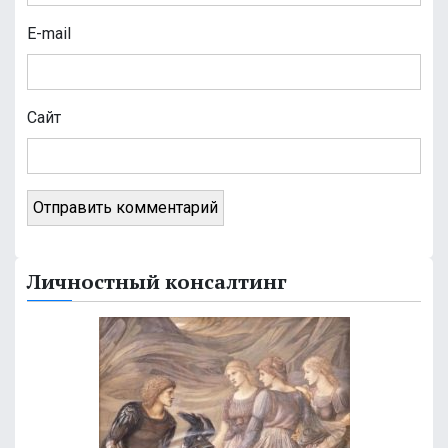
и
E-mail
с
я
Сайт
м
Личностный консалтинг