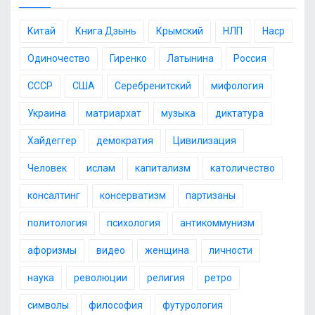
и
и
в
и
Китай
Книга Дзынь
Крымский
НЛП
Наср
Одиночество
Гиренко
Латынина
Россия
СССР
США
Серебренитский
мифология
Украина
матриархат
музыка
диктатура
Хайдеггер
демократия
Цивилизация
Человек
ислам
капитализм
католичество
консалтинг
консерватизм
партизаны
политология
психология
антикоммунизм
афоризмы
видео
женщина
личности
наука
революции
религия
ретро
символы
философия
футурология