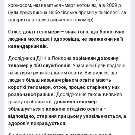
хромосом, називається «маргінотомія», а в 2009 р.
була присуджена Нобелівська премія у фізіології за
відкриття в галузі вивчення теломер).
Отже
, довгі теломери – знак того, що біологічно
людина молодша і здоровіша, не зважаючи на її
календарний вік.
Дослідники ДНК з Лондона
порівняли довжину
теломер у 450 службовців
. Учасники були поділені
на чотири групи за рівнем освіти. Виявилося, що
л
юди з більш низьким рівнем освіти мають
короткі теломери, отже, процес старіння у них
розпочався раніше.
Дослідження також виявило
цікаву особливість:
довжина теломер
збільшується з кожною стадією освіти –
відповідно, старіння при цьому уповільнюється, а
здоров’я покращується.