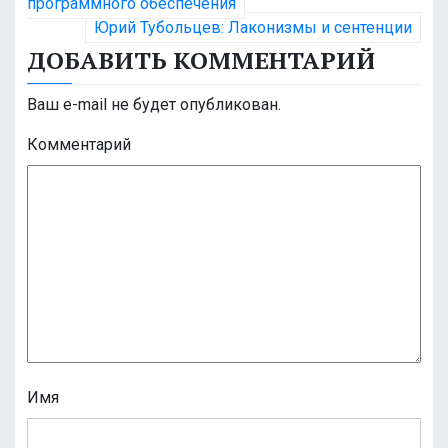
программного обеспечения
в
Юрий Тубольцев: Лаконизмы и сентенции
и
ДОБАВИТЬ КОММЕНТАРИЙ
г
Ваш e-mail не будет опубликован.
а
Комментарий
ц
и
я
п
о
з
а
Имя
п