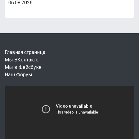
06.08.2026
Главная страница
Мы ВКонтакте
Мы в Фейсбуке
Наш Форум
В
и
д
е
о
п
л