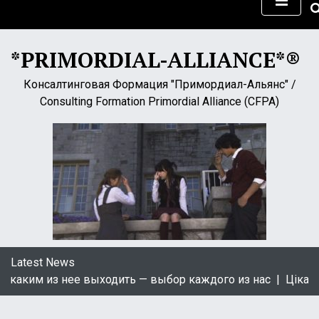
S
k
i
*PRIMORDIAL-ALLIANCE*®
p
t
Консалтинговая Формация "Примордиал-Альянс" /
o
Consulting Formation Primordial Alliance (CFPA)
c
o
n
t
e
n
t
Latest News
аким из нее выходить — выбор каждого из нас |
Цікаві кн