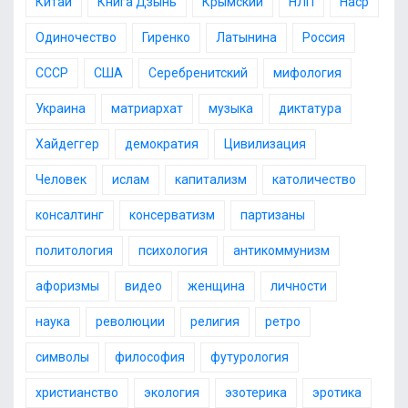
Китай
Книга Дзынь
Крымский
НЛП
Наср
Одиночество
Гиренко
Латынина
Россия
СССР
США
Серебренитский
мифология
Украина
матриархат
музыка
диктатура
Хайдеггер
демократия
Цивилизация
Человек
ислам
капитализм
католичество
консалтинг
консерватизм
партизаны
политология
психология
антикоммунизм
афоризмы
видео
женщина
личности
наука
революции
религия
ретро
символы
философия
футурология
христианство
экология
эзотерика
эротика