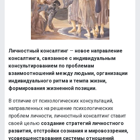
о
з
а
п
Личностный консалтинг
—
новое направление
и
консалтинга, связанное с индивидуальным
консультированием по проблемам
с
взаимоотношений между людьми, организации
я
индивидуального ритма и темпа жизни,
формирования жизненной позиции.
м
В отличие от психологических консультаций,
направленных на решение психологических
проблем личности, личностный консалтинг ставит
своей целью
создание стратегий личностного
развития, отстройки сознания и мировоззрения,
усовершенствования системы отношений
.