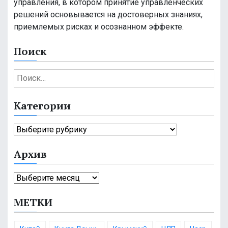
управления, в котором принятие управленческих
решений основывается на достоверных знаниях,
приемлемых рисках и осознанном эффекте.
Поиск
Н
а
й
Категории
т
и
К
:
а
Архив
т
е
А
г
р
о
МЕТКИ
х
р
и
и
в
и