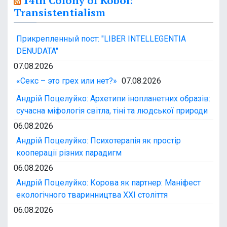
14th Colony of Kobol:
Transistentialism
Прикрепленный пост: "LIBER INTELLEGENTIA
DENUDATA"
07.08.2026
«Секс – это грех или нет?»
07.08.2026
Андрій Поцелуйко: Архетипи інопланетних образів:
сучасна міфологія світла, тіні та людської природи
06.08.2026
Андрій Поцелуйко: Психотерапія як простір
кооперації різних парадигм
06.08.2026
Андрій Поцелуйко: Корова як партнер: Маніфест
екологічного тваринництва XXI століття
06.08.2026