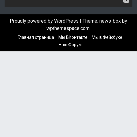
р
Proudly powered by WordPress
|
Theme: news-box by
wpthemespace.com
.
Главная страница
Мы ВКонтакте
Мы в Фейсбуке
Наш Форум