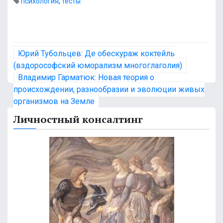
психология
,
тесты
Н
Юрий Тубольцев: Де обескураж коктейль
а
(вздорософский юморализм многоглаголия)
Владимир Гарматюк: Новая теория о
в
происхождении, разнообразии и эволюции живых
организмов на Земле
и
Личностный консалтинг
г
а
ц
и
я
п