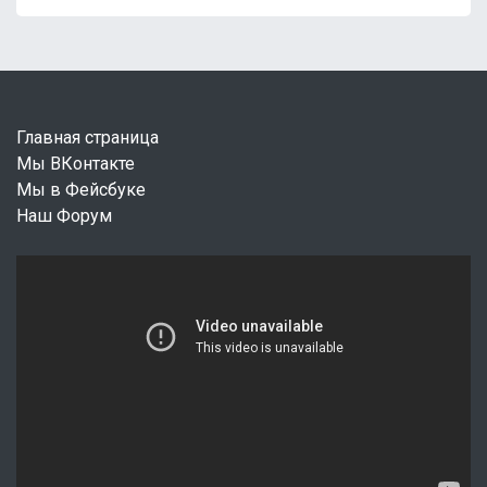
Главная страница
Мы ВКонтакте
Мы в Фейсбуке
Наш Форум
В
и
д
е
о
п
л
е
е