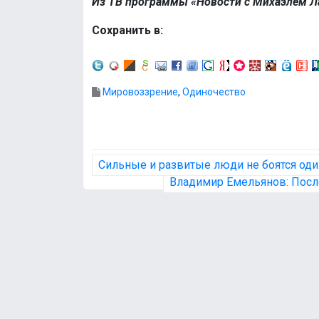
Из ТВ программы «Новости с Михаэлем Л
Сохранить в:
Мировоззрение
,
Одиночество
Н
Сильные и развитые люди не боятся оди
а
Владимир Емельянов: После
в
и
г
а