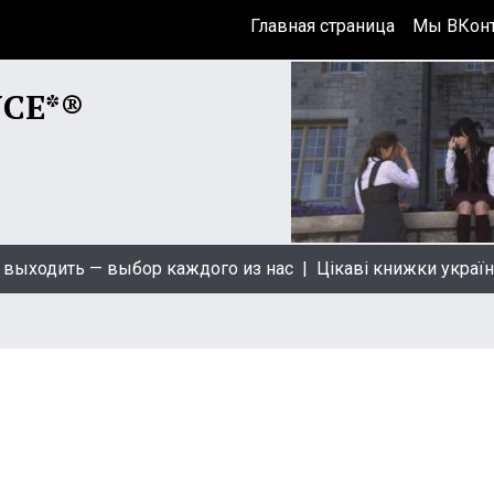
Главная страница
Мы ВКонт
NCE*®
дить — выбор каждого из нас |
Цікаві книжки українсько