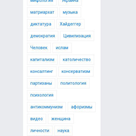
мифология
Украина
матриархат
музыка
диктатура
Хайдеггер
демократия
Цивилизация
Человек
ислам
капитализм
католичество
консалтинг
консерватизм
партизаны
политология
психология
антикоммунизм
афоризмы
видео
женщина
личности
наука