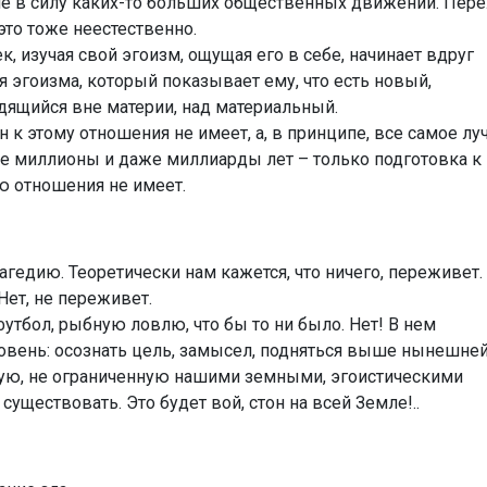
 не в силу каких-то больших общественных движений. Пер
это тоже неестественно.
к, изучая свой эгоизм, ощущая его в себе, начинает вдруг
 эгоизма, который показывает ему, что есть новый,
дящийся вне материи, над материальный.
н к этому отношения не имеет, а, в принципе, все самое л
 все миллионы и даже миллиарды лет – только подготовка к
ю отношения не имеет.
гедию. Теоретически нам кажется, что ничего, переживет.
 Нет, не переживет.
 футбол, рыбную ловлю, что бы то ни было. Нет! В нем
овень: осознать цель, замысел, подняться выше нынешне
ую, не ограниченную нашими земными, эгоистическими
существовать. Это будет вой, стон на всей Земле!..