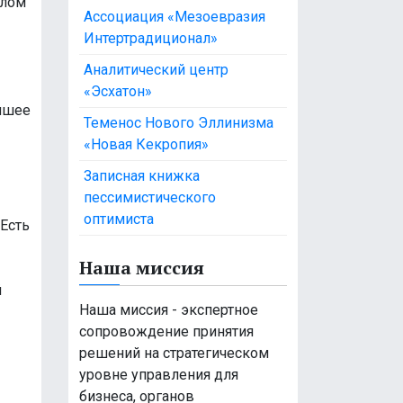
елом
Ассоциация «Мезоевразия
Интертрадиционал»
Аналитический центр
«Эсхатон»
учшее
Теменос Нового Эллинизма
«Новая Кекропия»
Записная книжка
пессимистического
оптимиста
 Есть
Наша миссия
й
Наша миссия - экспертное
сопровождение принятия
решений на стратегическом
уровне управления для
бизнеса, органов