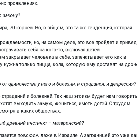
оих проявлениях.
о закону?
ра, 70 корней. Но, в общем, это та же тенденция, которая
ождаемости, но, на самом деле, это все пройдет и привед
астрачивать себя на кого-то, включая детей.
зм закрывает человека в себе, запечатывает его как в
у нужна только пицца, кола, которую ему доставят на дрон
 от одиночества у него и болезни, и страдания, и депрессия?
 страданий и болезней. Так наш эгоизм будет нам говорить
хотят выходить замуж, жениться, иметь детей. С трудом
смотря в каких обществах.
мый древний инстинкт – материнский?
ается повсюду, даже в Израиле. А заграницей это уже да