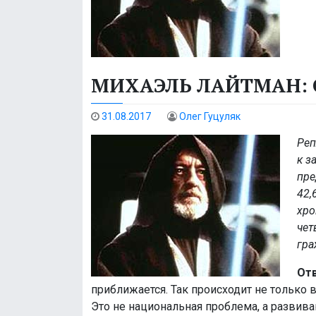
МИХАЭЛЬ ЛАЙТМАН:
31.08.2017
Олег Гуцуляк
Реп
к з
пре
42,
хро
чет
гра
Отв
приближается. Так происходит не только в 
Это не национальная проблема, а развив