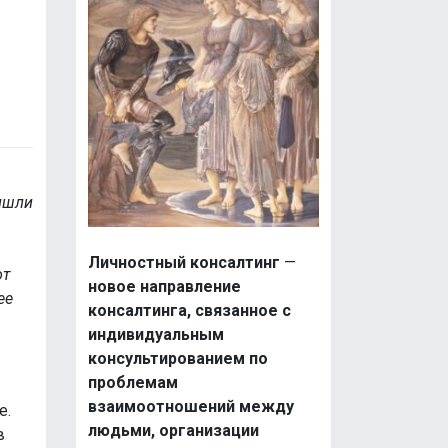
ришли
Личностный консалтинг
—
от
новое направление
ее
консалтинга, связанное с
индивидуальным
консультированием по
проблемам
взаимоотношений между
е.
людьми, организации
в