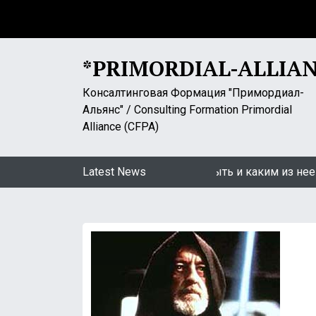
S
k
i
p
*PRIMORDIAL-ALLIA
t
o
Консалтинговая Формация "Примордиал-
c
Альянс" / Consulting Formation Primordial
o
Alliance (CFPA)
n
t
кин: «Самоизоляция». Какой ей быть и каким из нее выхо
Latest News
e
n
t