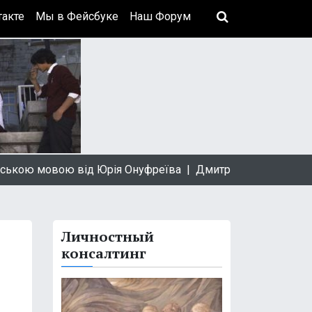
акте
Мы в Фейсбуке
Наш Форум
ю мовою від Юрія Онуфреїва |
Дмитрий Быков: За професс
Личностный
консалтинг