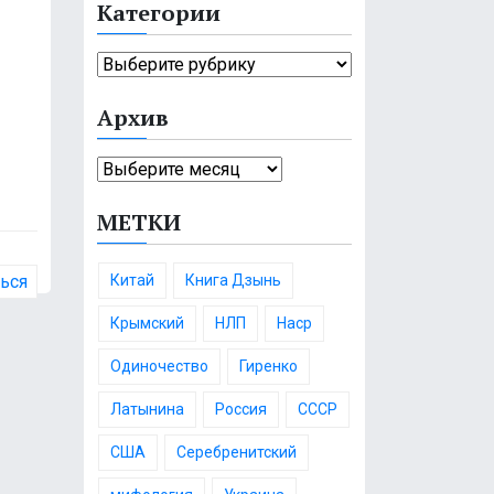
Категории
т
и
К
:
а
Архив
т
е
А
г
р
о
МЕТКИ
х
р
и
и
в
и
Китай
Книга Дзынь
ться
Крымский
НЛП
Наср
Одиночество
Гиренко
Латынина
Россия
СССР
США
Серебренитский