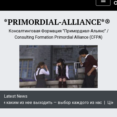
S
k
i
*PRIMORDIAL-ALLIANCE*®
p
t
Консалтинговая Формация "Примордиал-Альянс" /
o
Consulting Formation Primordial Alliance (CFPA)
c
o
n
t
e
n
t
Latest News
каким из нее выходить — выбор каждого из нас |
Цікаві к