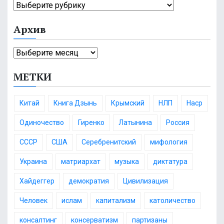
К
:
а
Архив
т
е
А
г
р
о
МЕТКИ
х
р
и
и
в
и
Китай
Книга Дзынь
Крымский
НЛП
Наср
Одиночество
Гиренко
Латынина
Россия
СССР
США
Серебренитский
мифология
Украина
матриархат
музыка
диктатура
Хайдеггер
демократия
Цивилизация
Человек
ислам
капитализм
католичество
консалтинг
консерватизм
партизаны