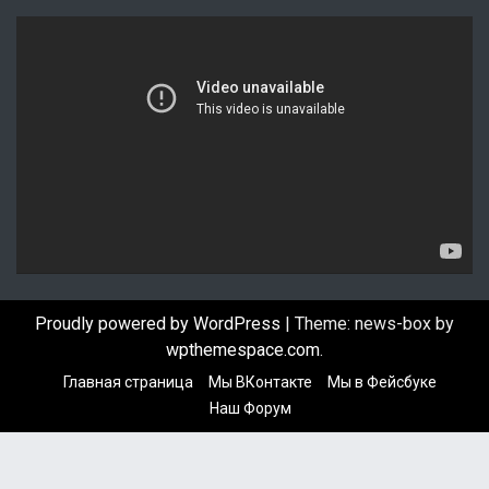
В
и
д
е
о
п
л
е
е
р
Proudly powered by WordPress
|
Theme: news-box by
wpthemespace.com
.
Главная страница
Мы ВКонтакте
Мы в Фейсбуке
Наш Форум