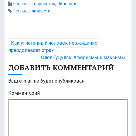
Человек
,
Творчество
,
Личности
Человек
,
личности
Н
Как угнетенный человек неожиданно
а
преодолевает страх
Олег Гуцуляк: Афоризмы и максимы
в
ДОБАВИТЬ КОММЕНТАРИЙ
и
Ваш e-mail не будет опубликован.
г
Комментарий
а
ц
и
я