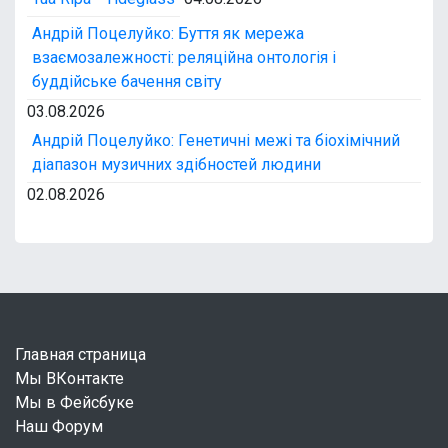
Андрій Поцелуйко: Буття як мережа
взаємозалежності: реляційна онтологія і
буддійське бачення світу
03.08.2026
Андрій Поцелуйко: Генетичні межі та біохімічний
діапазон музичних здібностей людини
02.08.2026
Главная страница
Мы ВКонтакте
Мы в Фейсбуке
Наш Форум