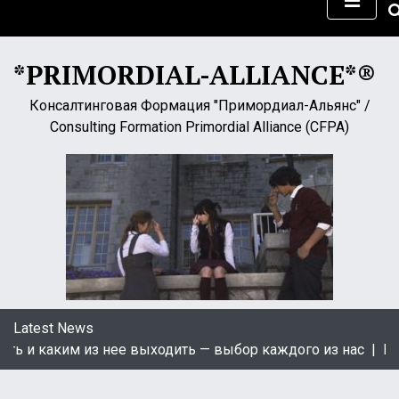
S
k
i
*PRIMORDIAL-ALLIANCE*®
p
t
Консалтинговая Формация "Примордиал-Альянс" /
o
Consulting Formation Primordial Alliance (CFPA)
c
o
n
t
e
n
t
Latest News
 и каким из нее выходить — выбор каждого из нас |
Цікав