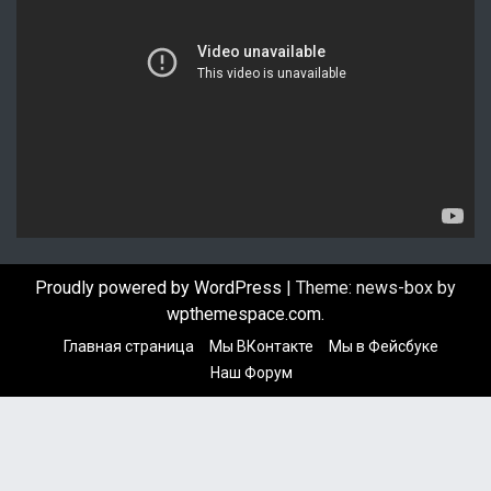
и
д
е
о
п
л
е
е
р
Proudly powered by WordPress
|
Theme: news-box by
wpthemespace.com
.
Главная страница
Мы ВКонтакте
Мы в Фейсбуке
Наш Форум