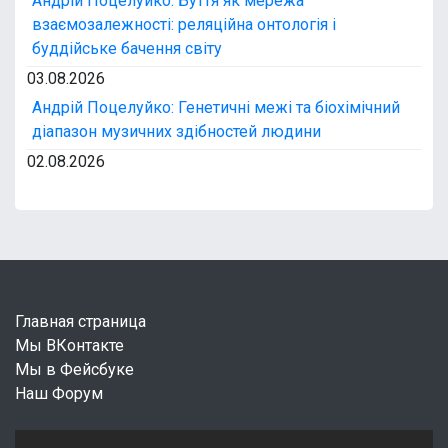
Андрій Поцелуйко: Буття як мережа
взаємозалежності: реляційна онтологія і
буддійське бачення світу
03.08.2026
Андрій Поцелуйко: Генетичні межі та біохімічний
діапазон музичних здібностей людини
02.08.2026
Главная страница
Мы ВКонтакте
Мы в Фейсбуке
Наш Форум
В