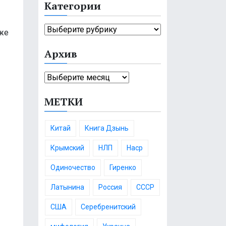
Категории
т
и
К
аже
:
а
Архив
т
е
А
г
р
о
МЕТКИ
х
р
и
и
в
и
Китай
Книга Дзынь
Крымский
НЛП
Наср
Одиночество
Гиренко
Латынина
Россия
СССР
США
Серебренитский