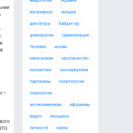
мифология
Украина
ными
матриархат
музыка
в
диктатура
Хайдеггер
о
демократия
Цивилизация
.
и
Человек
ислам
ый
капитализм
католичество
консалтинг
консерватизм
к
партизаны
политология
о –
психология
антикоммунизм
афоризмы
видео
женщина
ового
личности
наука
ЭТО