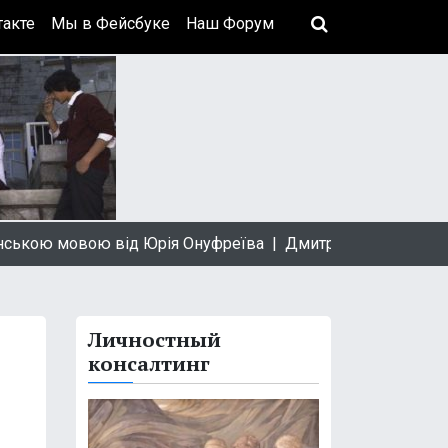
акте
Мы в Фейсбуке
Наш Форум
мовою від Юрія Онуфреїва |
Дмитрий Быков: За професси
Личностный
консалтинг