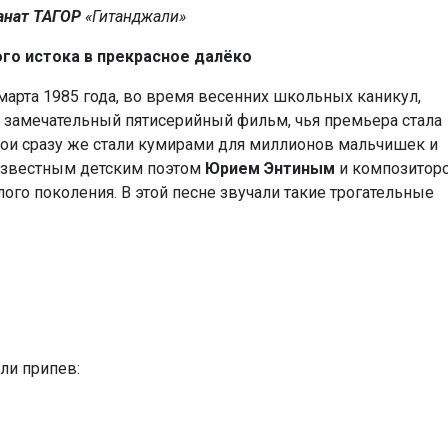
анат ТАГОР
«Гитанджали»
ого истока в прекрасное далёко
марта 1985 года, во время весенних школьных каникул,
 замечательный пятисерийный фильм, чья премьера стала
рои сразу же стали кумирами для миллионов мальчишек и
я известным детским поэтом
Юрием Энтиным
и композитор
лого поколения. В этой песне звучали такие трогательные
ли припев: