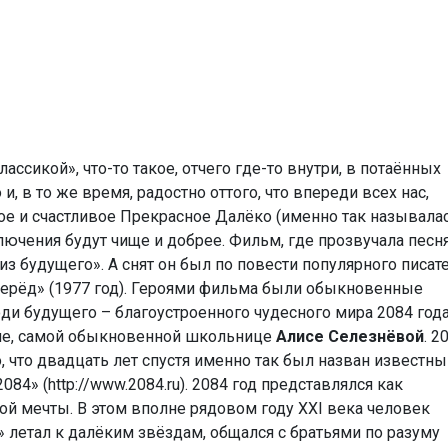
ассикой», что-то такое, отчего где-то внутри, в потаённых
и, в то же время, радостно оттого, что впереди всех нас,
е и счастливое Прекрасное Далёко (именно так называла
ключения будут чище и добрее. Фильм, где прозвучала песн
из будущего». А снят он был по повести популярного писат
перёд» (1977 год). Героями фильма были обыкновенные
ди будущего – благоустроенного чудесного мира 2084 года
ине, самой обыкновенной школьнице
Алисе Селезнёвой
. 2
о, что двадцать лет спустя именно так был назван известн
84» (http://www.2084.ru). 2084 год представлялся как
й мечты. В этом вполне рядовом году XXI века человек
 летал к далёким звёздам, общался с братьями по разуму