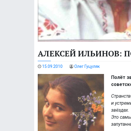
АЛЕКСЕЙ ИЛЬИНОВ: 
15.09.2010
Олег Гуцуляк
Полёт з
советск
Странств
и устрем
звёздах.
Это самы
запутанн