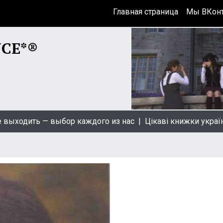
Главная страница
Мы ВКонт
NCE*®
ить — выбор каждого из нас |
Цікаві книжки українською 