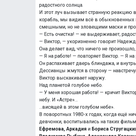
радостного солнца.
И этот луч вызывает странную реакцию в
корабль, мы видим всё в обыкновенных з
смешными, но не зловещими маски и пр
— Есть очистка! — не выдерживает, радос
— Виктор, — укоризненно говорит Надежда
Она делает вид, что ничего не произошло
— Я на работе! — повторяет Виктор. — Я на
Он распахивает дверь блиндажа, и внутрь
Дессианцы жмутся в сторону — навстречу
Виктор выскакивает наружу.
Над планетой голубое небо.
— У меня хорошая работа! — кричит Викт
небу. И «Астре»…
…висящей в этом голубом небе».
В поворотных 1980-х годах, когда ещё ни
девчонки, воспитывались на таких филь
Ефремова, Аркадия
и
Бориса Стругацких