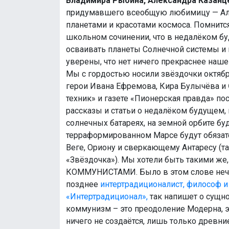
Владимира Рыбина, Александра Казанц
придумавшего всеобщую любимицу — Али
планетами и красотами космоса. Помнится
школьном сочинении, что в недалёком 
осваивать планеты Солнечной системы и
уверены, что нет ничего прекраснее наш
Мы с гордостью носили звёздочки октябр
герои Ивана Ефремова, Кира Булычёва и
техник» и газете «Пионерская правда» п
рассказы и статьи о недалёком будущем, 
солнечных батареях, на земной орбите бу
терраформированном Марсе будут обязате
Веге, Ориону и сверкающему Антаресу (та
«Звёздочка»). Мы хотели быть такими же,
КОММУНИСТАМИ. Было в этом слове нечто
позднее
интертрадиционалист, философ и
«Интертрадиционал»,
так напишет о сущно
коммунизм – это преодоление Модерна, э
ничего не создаётся, лишь только древ