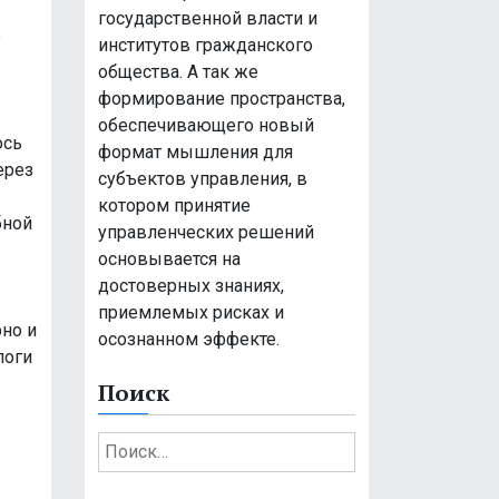
государственной власти и
е
институтов гражданского
общества. А так же
формирование пространства,
обеспечивающего новый
ось
формат мышления для
ерез
субъектов управления, в
котором принятие
бной
управленческих решений
основывается на
достоверных знаниях,
приемлемых рисках и
рно и
осознанном эффекте.
логи
Поиск
Н
а
й