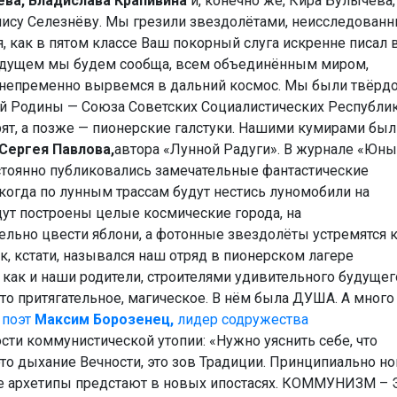
ева, Владислава Крапивина
и, конечно же, Кира Булычёва,
су Селезнёву. Мы грезили звездолётами, неисследован
, как в пятом классе Ваш покорный слуга искренне писал 
будущем мы будем сообща, всем объединённым миром,
 непременно вырвемся в дальний космос. Мы были твёрд
ей Родины — Союза Советских Социалистических Республик
ят, а позже — пионерские галстуки. Нашими кумирами был
Сергея Павлова,
автора «Лунной Радуги». В журнале «Юн
остоянно публиковались замечательные фантастические
когда по лунным трассам будут нестись луномобили на
дут построены целые космические города, на
льно цвести яблони, а фотонные звездолёты устремятся 
к, кстати, назывался наш отряд в пионерском лагере
 как и наши родители, строителями удивительного будущег
 притягательное, магическое. В нём была ДУША. А много
 поэт
Максим Борозенец,
лидер содружества
сти коммунистической утопии: «Нужно уяснить себе, что
то дыхание Вечности, это зов Традиции. Принципиально н
ние архетипы предстают в новых ипостасях. КОММУНИЗМ – 