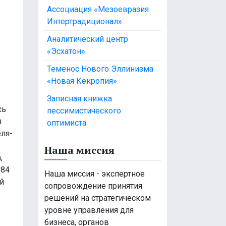
Ассоциация «Мезоевразия
Интертрадиционал»
Аналитический центр
«Эсхатон»
Теменос Нового Эллинизма
«Новая Кекропия»
Записная книжка
сь
пессимистического
я
оптимиста
еля-
Наша миссия
,
084
Наша миссия - экспертное
ый
сопровождение принятия
решений на стратегическом
уровне управления для
бизнеса, органов