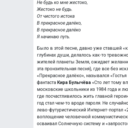
Не будь ко мне жестоко,
Жестоко не будь.
От чистого истока
В прекрасное далёко,
В прекрасное далёко
Я начинаю путь.
Было в этой песне, давно уже ставшей «кл
глубинах души, делалось как-то тревожно 
жителей планеты Земля, ожидает желанно
эта пронзительная песня), где все без ис
«Прекрасное далёко», назывался «Гостья 
фантаста
Кира Булычёва
«Сто лет тому в
московские школьники из 1984 года и лю
где посчастливилось жить главной геро
год стал чем-то вроде пароля. Не случайн
лево-футуристический Интернет-портал «20
воплощение человечной коммунистическо
осваивал Солнечную систему и «запросто»