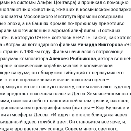
дами из системы Альфы Центавра) и проникал с помощью
 инопланетных животных, живших в космическом зоопарк
-хрононавты Московского Института Времени совершали
ые эпохи, а на башнях Кремля по-прежнему приветливо
арили многочисленные аэромобили-флипы. «Гостья из
ты, в которую ОЧЕНЬ хотелось ВЕРИТЬ. Также, как хотел
а «Астра» из легендарного фильма
Ричарда Викторова
«Ч
 страны в 1980-м году. Фильм начинался с потрясающе
 разума» композитора
Алексея Рыбникова
, автора волше
кране космический корабль мчался в космической
олоде вакуума, он обнаружил гибнущий от неразумия его
ии…» есть поразительная и очень знаковая сцена —
ормируют из него новую планету, затем засыпают туда зе
ми предстаёт спасённая планета Десса. Земляне-космоэко
ми, очистили небо от накопившейся там грязи и, наконец,
 оригинальном сценарии фильма (авторы — Кир Булычёв и
стки атмосферы Дессы: «И вдруг в стекле блиндажа через
данный здесь голубой цвет. Он становится всё ярче, и,
индаж врывается луч солнца. Совсем иного, светлого,