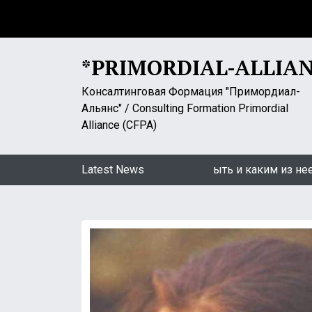
S
k
i
p
*PRIMORDIAL-ALLIA
t
o
Консалтинговая Формация "Примордиал-
c
Альянс" / Consulting Formation Primordial
o
Alliance (CFPA)
n
t
ин: «Самоизоляция». Какой ей быть и каким из нее выход
Latest News
e
n
t