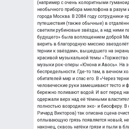
(например с очень колоритными гуманои
необычного прибора миелофона в разум
города Москва. В 2084 году сотрудники
путешествия (также обычные) в отдалённ
светили рубиновые звёзды, а над ними п
будущего» была воплощением доброй Меч
верить в благородную миссию звездолёт
тернии к звёздам», вышедшего на экраны
красивой музыкальной темы «Торжество
музыки рок-оперы «Юнона и Авось». На э
беспредельности. Где-то там, в вечном х
обитателей мир и спас его. В «Через терн
человеческие руки замешивают тесто и ф
бережно поливают водой. И вот перед на
одержали верх над её тёмными властителя
полностью возродили эко- и биосферу. В
Ричард Викторов) так описана сцена очи
оплывающую грязь появляется новый, неви
наконец, сквозь натёки грязи и пыли в бл