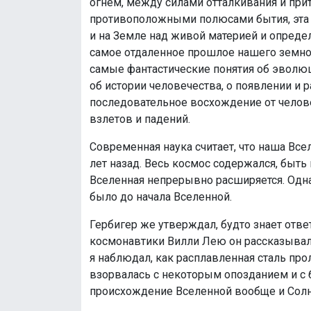
огнем, между силами отталкивания и при
противоположными полюсами бытия, эта в
и на Земле над живой материей и опреде
самое отдаленное прошлое нашего земног
самые фантастические понятия об эволюц
об истории человечества, о появлении и 
последовательное восхождение от челов
взлетов и падений.
Современная наука считает, что наша В
лет назад. Весь космос содержался, быть м
Вселенная непрерывно расширяется. Однако
было до начала Вселенной.
Гербигер же утверждал, будто знает ответ
космонавтики Вилли Лею он рассказывал
я наблюдал, как расплавленная сталь пр
взорвалась с некоторым опозданием и с 
происхождение Вселенной вообще и Солн