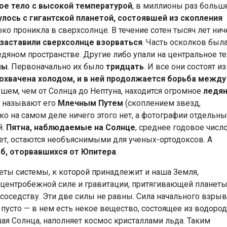
ое тело с высокой температурой
, в миллионы раз больш
улось с гигантской планетой, состоявшей из скопления
боко проникла в сверхсолнце. В течение сотен тысяч лет нич
заставили сверхсолнце взорваться
. Часть осколков был
едяном пространстве. Другие либо упали на центральное те
мы
. Первоначально их было
тридцать
. И все они состоят из
охвачена холодом, и в ней продолжается борьба между
шем, чем от Солнца до Нептуна, находится огромное
ледя
о называют его
Млечным Путем
(скоплением звезд,
ако на самом деле ничего этого нет, а фотографии отдельн
й.
Пятна, наблюдаемые на Солнце
, среднее годовое числ
т, остаются необъяснимыми для ученых-ортодоксов. А
б, оторвавшихся от Юпитера
.
еты системы, к которой принадлежит и наша Земля,
 центробежной силе и гравитации, притягивающей планеты
соседству. Эти две силы не равны. Сила начального взрыв
 пусто — в нем есть некое вещество, состоящее из водород
шая Солнца, наполняет космос кристаллами льда. Таким