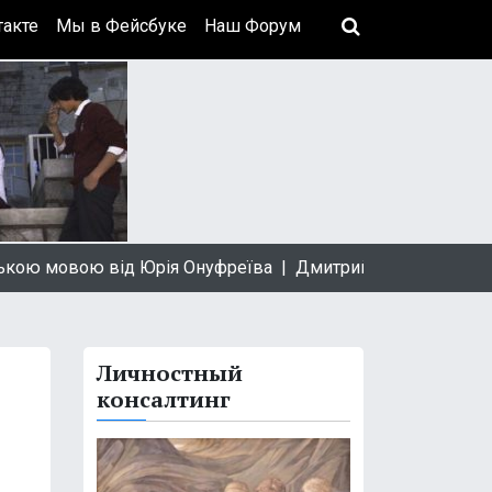
акте
Мы в Фейсбуке
Наш Форум
мовою від Юрія Онуфреїва |
Дмитрий Быков: За професси
Личностный
консалтинг