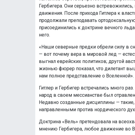
Гербигера. Они серьезно встревожились,
движения. После прихода Гитлера к власт
продолжали преподавать ортодоксальну
присоединились к доктрине вечного льда
него.
«Наши северные предки обрели силу в сне
— вот почему вера в мировой лед — есте
выгнал еврейских политиков; другой авст
жизнью фюрер показал, что дилетант выш
нам полное представление о Вселенной».
Гитлер и Гербигер встречались много раз
народ в своем мессианстве был отравлен
Недавно созданные дисциплины — такие, 
направленными против нордического духа
Доктрина «Вель» претендовала на всеох
мнению Гербигера, любое движение во В