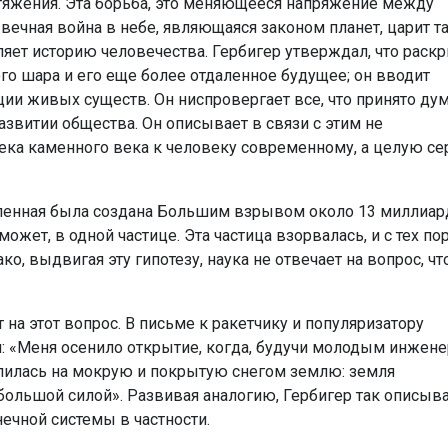
тяжения. Эта борьба, это меняющееся напряжение между
ечная война в небе, являющаяся законом планет, царит т
ляет историю человечества. Гербигер утверждал, что раск
о шара и его еще более отдаленное будущее; он вводит
ии живых существ. Он ниспровергает все, что принято ду
развитии общества. Он описывает в связи с этим не
ека каменного века к человеку современному, а целую с
селенная была создана Большим взрывом около 13 миллиа
ожет, в одной частице. Эта частица взорвалась, и с тех по
, выдвигая эту гипотезу, наука не отвечает на вопрос, чт
 на этот вопрос. В письме к ракетчику и популяризатору
: «Меня осенило открытие, когда, будучи молодым инжене
олилась на мокрую и покрытую снегом землю: земля
большой силой». Развивая аналогию, Гербигер так описыв
ечной системы в частности.