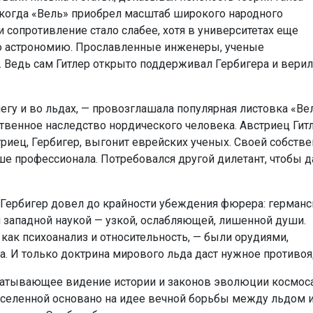
 когда «Вель» приобрел масштаб широкого народного
и сопротивление стало слабее, хотя в университетах еще
ю астрономию. Прославленные инженеры, ученые
. Ведь сам Гитлер открыто поддерживал Гербигера и верил
гу и во льдах, — провозглашала популярная листовка «Вел
ственное наследство нордического человека. Австриец Гит
риец, Гербигер, выгонит еврейских ученых. Своей собств
е профессионала. Потребовался другой дилетант, чтобы д
. Гербигер довел до крайности убеждения фюрера: герман
 западной наукой — узкой, ослабляющей, лишенной души.
как психоанализ и относительность, — были орудиями,
. И только доктрина мирового льда даст нужное противоя
ватывающее видение истории и законов эволюции космоса
селенной основано на идее вечной борьбы между льдом 