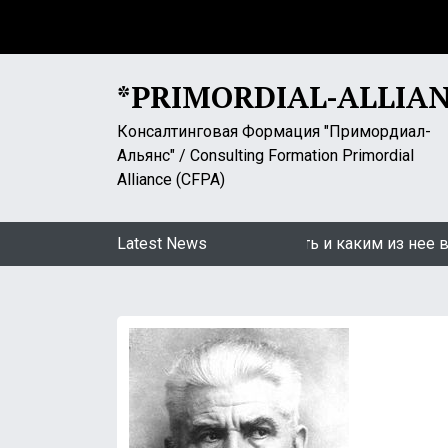
S
k
i
p
*PRIMORDIAL-ALLIA
t
o
Консалтинговая Формация "Примордиал-
c
Альянс" / Consulting Formation Primordial
o
Alliance (CFPA)
n
t
ин: «Самоизоляция». Какой ей быть и каким из нее выходи
Latest News
e
n
t