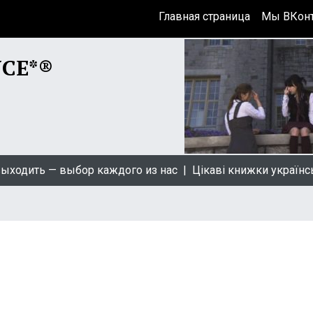
Главная страница
Мы ВКонт
NCE*®
ть — выбор каждого из нас |
Цікаві книжки українською 