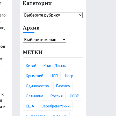
Категории
е
т
и
К
его
:
а
а
Архив
т
ло,
е
А
г
р
о
ное
МЕТКИ
х
р
и
и
ых
в
и
о
Китай
Книга Дзынь
Крымский
НЛП
Наср
Одиночество
Гиренко
 к
Латынина
Россия
СССР
а
США
Серебренитский
а и