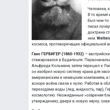
Человека, 
В то время 
был чем-то
писал почер
доктрина с
нем.
Weltei
космоса, противоречащее официальной 
Ганс ГЕРБИГЕР (1860-1932)
— австрийски
стажировался в Будапеште. Первоначаль
Альфреда Кольмана, затем перешел к Лан
он изобрел новую систему крана для нас
американским и немецким компаниям, и Г
вскоре война свела к нулю. Работая в об
переходами воды (лед, жидкость, пар), Г
космологию. Неожиданные «озарения бле
утверждению, двери в новую науку, охв