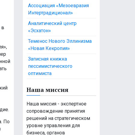
Ассоциация «Мезоевразия
Интертрадиционал»
Аналитический центр
 в
«Эсхатон»
Теменос Нового Эллинизма
я»,
«Новая Кекропия»
лер
Записная книжка
енной
пессимистического
ать
оптимиста
ский
Наша миссия
Наша миссия - экспертное
дие.
сопровождение принятия
решений на стратегическом
. По
уровне управления для
и
бизнеса, органов