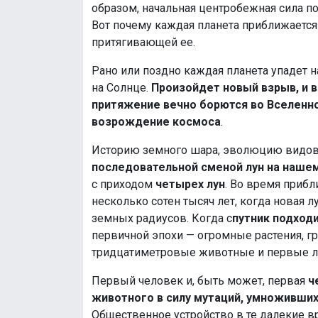
образом, начальная центробежная сила по
Вот почему каждая планета приближается 
притягивающей ее.
Рано или поздно каждая планета упадет на
на Солнце.
Произойдет новый взрыв, и в
притяжение вечно борются во Вселенно
возрождение космоса
.
Историю земного шара, эволюцию видов 
последовательной сменой лун на нашем
с приходом
четырех лун
. Во время прибл
несколько сотен тысяч лет, когда новая 
земных радиусов. Когда с
путник подходи
первичной эпохи — огромные растения, г
тридцатиметровые животные и первые 
Первый человек и, быть может, первая
ч
животного в силу мутаций, умноживши
Общественное устройство в те далекие в