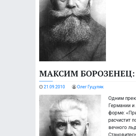
МАКСИМ БОРОЗЕНЕЦ:
21.09.2010
Олег Гуцуляк
Одним прек
Германии и 
форме: «При
расчистит п
вечного ль
Становитесь