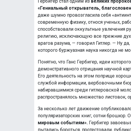
Гербигер стал одним из
великих пророков
«Гениальный открыватель, благослове
даже шумно провозгласила себя «антиинт
современную физику, относя ученых, раб
способствовали оккультные увлечения ру
религию, исключающую все прежние дух
врагов разума, — говорил Гитлер. — Ну да
которого буржуазная наука никогда не мо
Понятно, что Ганс Гербигер, идеи котор
демонстративного отрицания научной кар
Его деятельность на этом поприще хорош
службой информации, вербовочными бюро
набиравшимися среди гитлеровской моло
распространялось множество листовок, о
За несколько лет движение опубликовал
популяризаторских книг, сотни брошюр.
мировым событиям».
Гербигер завоевыв
пытались бороться, протестовали, публик