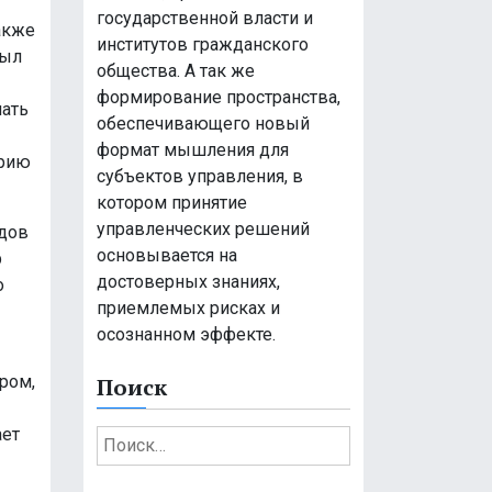
государственной власти и
акже
институтов гражданского
рыл
общества. А так же
формирование пространства,
мать
обеспечивающего новый
формат мышления для
ерию
субъектов управления, в
котором принятие
управленческих решений
рдов
основывается на
р
достоверных знаниях,
о
приемлемых рисках и
осознанном эффекте.
ром,
Поиск
ает
Н
а
й