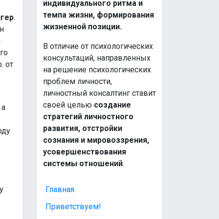
индивидуального ритма и
темпа жизни, формирования
игер
.
жизненной позиции.
н
и
В отличие от психологических
го
консультаций, направленных
. от
на решение психологических
проблем личности,
личностный консалтинг ставит
своей целью
создание
 а
стратегий личностного
развития, отстройки
оду
сознания и мировоззрения,
усовершенствования
системы отношений
.
Главная
у
Приветствуем!