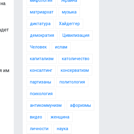
мифология
Украина
на.
матриархат
музыка
диктатура
Хайдеггер
адет
демократия
Цивилизация
Человек
ислам
капитализм
католичество
я им
консалтинг
консерватизм
партизаны
политология
психология
антикоммунизм
афоризмы
видео
женщина
личности
наука