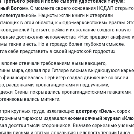
 Третьего рейха и после смерти удостоился титула:
нный Богом»
.
С момента своего основания НСДАП открыто
еллектуальной». Нацисты жгли книги и отвергали
отающих в этой области, к «юдо-марксистским» врагам. Эт
ководителей Третьего рейха и их желание создать новую
овные достижения человечества. «Нас предают анафеме 
, мы такие и есть. Но в гораздо более глубоком смысле,
гла себе представить в своей идиотской гордости».
ого вполне отвечали требованиям вызывающего,
тины мира, сделал при Гитлере весьма выдающуюся карье
о финансировалась. Гербигер создал движение со своей
, расценками, пропагандистами и подручными,
дежи. Стены покрывались пропагандистскими плакатами,
рганизовывались митинги.
о три крупных труда, излагающих
доктрину «Вель»
, сорок
 Огромным тиражом издавался
ежемесячный журнал «Клю
ал десятки тысяч сторонников. Вначале серьезные учены
овали письма и статьи, доказывая нелепость теории Ганса