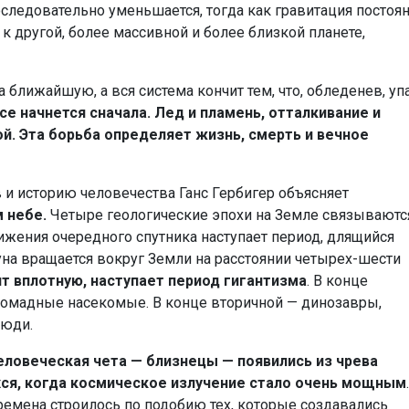
следовательно уменьшается, тогда как гравитация постоян
к другой, более массивной и более близкой планете,
 ближайшую, а вся система кончит тем, что, обледенев, уп
се начнется сначала.
Лед и пламень, отталкивание и
й. Эта борьба определяет жизнь, смерть и вечное
и историю человечества Ганс Гербигер объясняет
 небе.
Четыре геологические эпохи на Земле связываютс
ижения очередного спутника наступает период, длящийся
луна вращается вокруг Земли на расстоянии четырех-шести
т вплотную, наступает период гигантизма
. В конце
ромадные насекомые. В конце вторичной — динозавры,
люди.
еловеческая чета — близнецы — появились из чрева
хся, когда космическое излучение стало очень мощным
.
ремена строилось по подобию тех, которые создавались