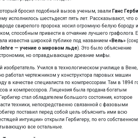
который бросил подобный вызов ученым, звали
Ганс Герб
ему исполнилось шестьдесят пять лет. Рассказывают, что о
 вроде свирепого пророка: носил огромную белую бороду 
ком, способным привести в отчаяние лучшего графолога. Е
тала известна широкой публике под названием
«Вель»
(сокр
slehre — учение о мировом льде
). Это было объяснение
астрономии, но оправдывающее древние мифы.
й изобретатель. Учился в технологическом училище в Вене,
но работал чертежником у конструктора паровых машин
ду в качестве специалиста по компрессорам. Там в 1894 г
осов и компрессоров. Лицензия была продана богатым
ербигер стал обладателем большого состояния, которое
ласти техники, непосредственно связанной с фазовыми
ербигер поставил перед собой цель объяснить ими всю
стящей интуиции» открыли Гербигеру, по его собственном
атывающую все остальные.