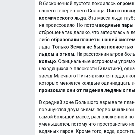
В бесконечной пустоте покоилось
огромн
нашего теперешнего Солнца.
Оно столкн
космического льда
. Эта масса льда глу
не происходило. Но потом
водяные пары 
отброшена так далеко, что затерялась в л
либо
образовали планеты нашей систе
льда.
Только Земля не была полностью 
льдом и огнем.
На расстоянии втрое боль
кольцо
. Официальные астрономы упрям
находящихся в плоскости Галактики), одн
звезд Млечного Пути являются подделко
которых меняется каждые одиннадцать ле
произошли они от падения ледяных глы
В средней зоне Большого взрыва те план
повинуются двум силам: первоначальной
самой большой массе, расположенной по 
уменьшается, потому что пространство не
водяных паров. Кроме того, вода, достиг