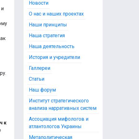
Новости
 и
О нас и наших проектах
ому
Наши принципы
Наша стратегия
как
Наша деятельность
История и учредители
Галлереи
ру.
Статьи
Наш форум
Институт стратегического
анализа нарративных систем
Ассоциация мифологов и
ч к
атлантологов Украины
е
Метаполитическая