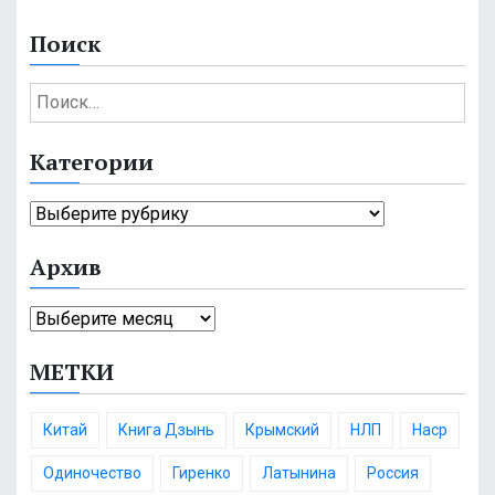
Поиск
Н
а
й
Категории
т
и
К
:
а
Архив
т
е
А
г
р
о
МЕТКИ
х
р
и
и
в
и
Китай
Книга Дзынь
Крымский
НЛП
Наср
Одиночество
Гиренко
Латынина
Россия