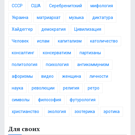
СССР
США
Серебренитский
мифология
Украина
матриархат
музыка
диктатура
Хайдеггер
демократия
Цивилизация
Человек
ислам
капитализм
католичество
консалтинг
консерватизм
партизаны
политология
психология
антикоммунизм
афоризмы
видео
женщина
личности
наука
революции
религия
ретро
символы
философия
футурология
христианство
экология
эзотерика
эротика
Для своих