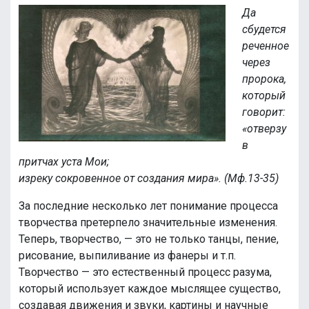
Да
сбудется
реченное
через
пророка,
который
говорит:
«отверзу
в
притчах уста Мои;
изреку сокровенное от создания мира». (Мф.13-35)
За последние несколько лет понимание процесса
творчества претерпело значительные изменения.
Теперь, творчество, — это не только танцы, пение,
рисование, выпиливание из фанеры и т.п.
Творчество — это естественный процесс разума,
который использует каждое мыслящее существо,
создавая движения и звуки, картины и научные