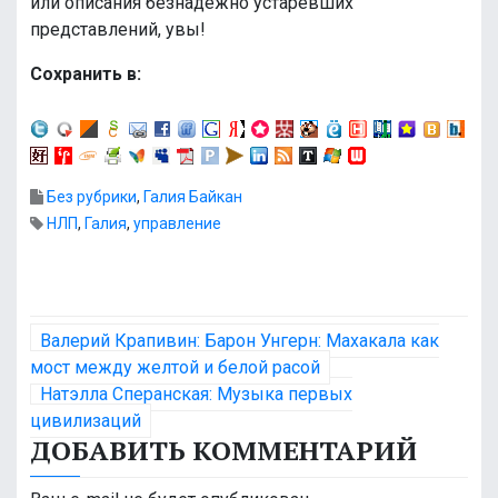
или описания безнадежно устаревших
представлений, увы!
Сохранить в:
Без рубрики
,
Галия Байкан
НЛП
,
Галия
,
управление
Н
Валерий Крапивин: Барон Унгерн: Махакала как
а
мост между желтой и белой расой
Натэлла Сперанская: Музыка первых
в
цивилизаций
ДОБАВИТЬ КОММЕНТАРИЙ
и