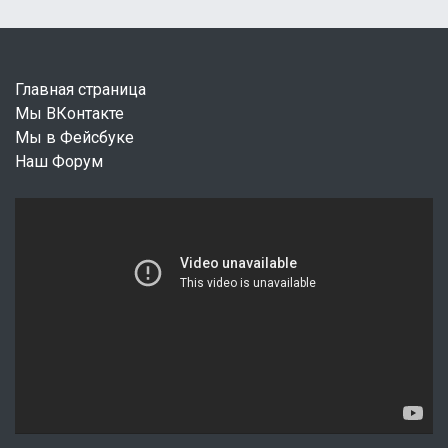
Главная страница
Мы ВКонтакте
Мы в Фейсбуке
Наш Форум
В
и
д
е
о
п
л
е
е
р