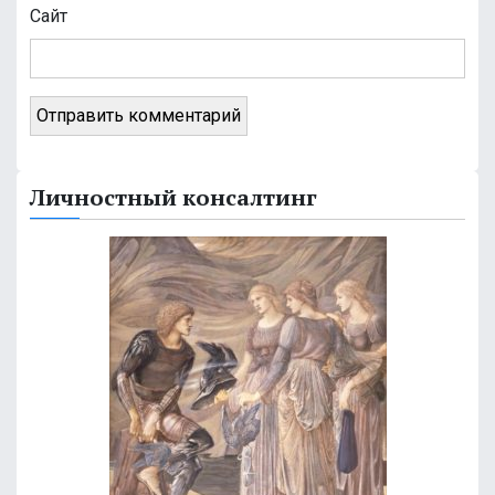
я
Сайт
м
Личностный консалтинг