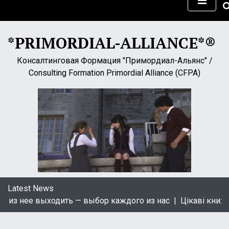
S
k
i
*PRIMORDIAL-ALLIANCE*®
p
t
Консалтинговая Формация "Примордиал-Альянс" /
o
Consulting Formation Primordial Alliance (CFPA)
c
o
n
t
e
n
t
Latest News
 нее выходить — выбор каждого из нас |
Цікаві книжки ук