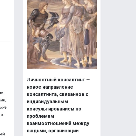
Личностный консалтинг
—
новое направление
ие
консалтинга, связанное с
ми,
индивидуальным
ение
консультированием по
га
проблемам
взаимоотношений между
людьми, организации
дый