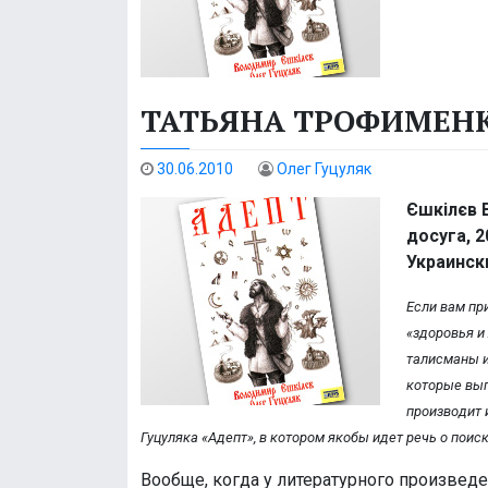
ТАТЬЯНА ТРОФИМЕНК
30.06.2010
Олег Гуцуляк
Єшкілєв В
досуга, 2
Украинск
Если вам пр
«здоровья и 
талисманы и
которые вып
производит 
Гуцуляка «Адепт», в котором якобы идет речь о поис
Вообще, когда у литературного произведе