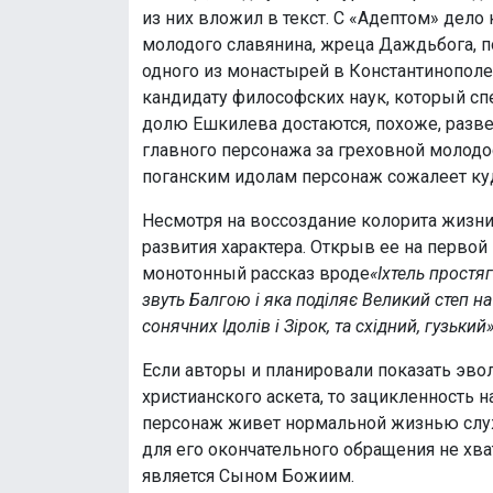
из них вложил в текст. С «Адептом» дело
молодого славянина, жреца Даждьбога, п
одного из монастырей в Константинополе
кандидату философских наук, который спе
долю Ешкилева достаются, похоже, разв
главного персонажа за греховной молодо
поганским идолам персонаж сожалеет ку
Несмотря на воссоздание колорита жизн
развития характера. Открыв ее на первой
монотонный рассказ вроде
«Іхтель простя
звуть Балгою і яка поділяє Великий степ н
сонячних Ідолів і Зірок, та східний, гузький
Если авторы и планировали показать эв
христианского аскета, то зацикленность 
персонаж живет нормальной жизнью служи
для его окончательного обращения не хва
является Сыном Божиим.