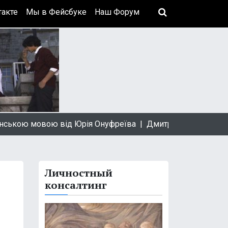
акте
Мы в Фейсбуке
Наш Форум
ою мовою від Юрія Онуфреїва |
Дмитрий Быков: За профе
Личностный
консалтинг