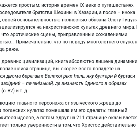
 кажется простым: история времен ІХ века о путешествиях
оследователя братства Шехины в Хазарии, а после – инока
, своей основательностью полностью обязана Олегу Гуцуля
циализируется на нехристианских культах древнего мира. 
е что эротические сцены, приправленные сожалениями
стью… Примечательно, что по поводу многолетнего служе
да реже.
и древних цивилизаций, книга абсолютно лишена динамики
 попавшейся странице, вы скорее всего попадете на
гся двома берегами Великої ріки Ітель, яку булгари й буртаси
а західний – печенізький, де визнають Єдиного в образах
»
(с. 82) и т. д.
олюцию главного персонажа от языческого жреца до
на поганских культах помешала им это сделать: главный
теля идолов, а потом вдруг на 211 странице оказывается
тает только уверенности в том, что Христос действительно