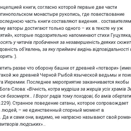
нцепцией книги, согласно которой первые две части
нтинопольском монастыре рукопись, где повествование
 последнюю часть книги составляют видения… составителям
у авторы достигают только одного – их в тексте ну уж
ятий», которые подозрительно напоминают стихи Гуцуляка,
осять у читачів пробачення за незавершеність деяких сюже
овність об’явлень, за яку приймачі видінь відповідальності 
орить :).
тить разве что оборону башни от древней «потвори» (име
 такой же древней Черной Рыбой языческой ведьмы и пои
а Иеремии. Последнее мероприятие заканчивается якобы
Бога-Слова:
«Вічність, котра мудріша за жерців усіх храмів З
я безсмертя… І Ворог радів тому походові, бо вмів обертат
с.229). Странное поведение сатаны, которое сопровождает
на людей, – не единственный спорный момент в
 Да и сами они, видимо, не напрасно называют свой рома
витворів людських»
…