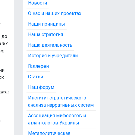
Новости
О нас и наших проектах
.
Наши принципы
Наша стратегия
 до
тних
Наша деятельность
не
История и учредители
Галлереи
ни
Статьи
ск
Наш форум
емлі,
Институт стратегического
и
анализа нарративных систем
Ассоциация мифологов и
н
атлантологов Украины
Метаполитическая