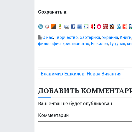
Сохранить в:
О нас
,
Творчество
,
Эзотерика
,
Украина
,
Книги
философия
,
христианство
,
Ешкилев
,
Гуцуляк
,
кн
Н
Владимир Ешкилев: Новая Византия
а
ДОБАВИТЬ КОММЕНТАР
в
и
Ваш e-mail не будет опубликован.
г
Комментарий
а