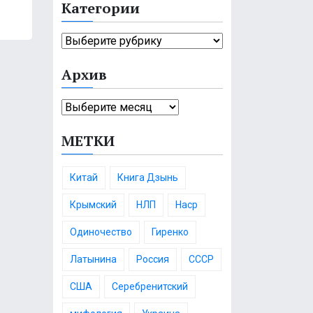
Категории
т
и
К
:
а
Архив
т
е
А
г
р
о
МЕТКИ
х
р
и
и
в
и
Китай
Книга Дзынь
Крымский
НЛП
Наср
Одиночество
Гиренко
Латынина
Россия
СССР
США
Серебренитский