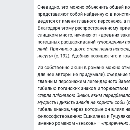
Очевидно, это можно объяснить общей ко
представляют собой найденную в конста
ведется от имени главного персонажа, а
Благодаря этому распространенному прием
слишком много, начиная от «древних закл
потешных расшаркиваний
«упорядники пр
ліній. Причиною цього стала певна непослід
несуть»
(с. 192). Удобная позиция, что и гов
Из собственно экшн в романе можно отме
для нее авторы не придумали), съедание
главным персонажем легендарного Завет
гибелью поганских знаков и торжеством 
стерла пліснявою Знаки, яким передбачалос
мудрість і дикість знаків на користь собі»
(
гибель знаков, через которые он влиял 
философствованиях Ешкилева и Гуцуляка.
именно романом «знаков» –
«приречених 