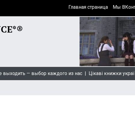
Главная страница
Мы ВКонт
NCE*®
одить — выбор каждого из нас |
Цікаві книжки українськ