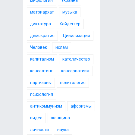
мифология
Украина
матриархат
музыка
диктатура
Хайдеггер
демократия
Цивилизация
Человек
ислам
капитализм
католичество
консалтинг
консерватизм
партизаны
политология
психология
антикоммунизм
афоризмы
видео
женщина
личности
наука