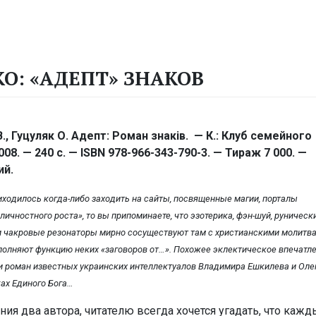
О: «АДЕПТ» ЗНАКОВ
., Гуцуляк О. Адепт: Роман знаків. — К.: Клуб семейного
008. — 240 с. — ISBN 978-966-343-790-3. — Тираж 7 000. —
ий.
иходилось когда-либо заходить на сайты, посвященные магии, порталы
личностного роста», то вы припоминаете, что эзотерика, фэн-шуй, руническ
 чакровые резонаторы мирно сосуществуют там с христианскими молитва
олняют функцию неких «заговоров от…». Похожее эклектическое впечатл
и роман известных украинских интеллектуалов Владимира Ешкилева и Оле
ках Единого Бога…
ния два автора, читателю всегда хочется угадать, что каж