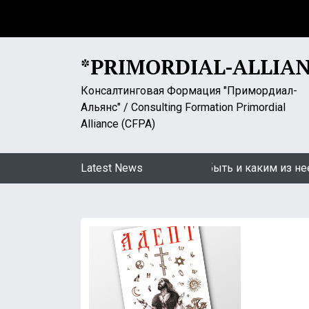
S
k
i
p
*PRIMORDIAL-ALLIA
t
o
Консалтинговая Формация "Примордиал-
c
Альянс" / Consulting Formation Primordial
o
Alliance (CFPA)
n
t
Фокин: «Самоизоляция». Какой ей быть и каким из нее вых
Latest News
e
n
t