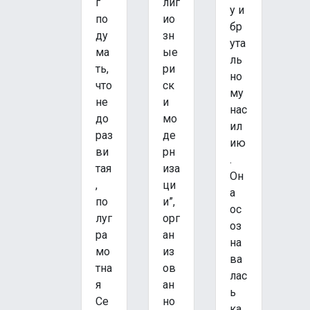
г
лиг
у и
по
ио
бр
ду
зн
ута
ма
ые
ль
ть,
ри
но
что
ск
му
не
и
нас
до
мо
ил
раз
де
ию
ви
рн
.
тая
иза
Он
,
ци
а
по
и”,
ос
луг
орг
оз
ра
ан
на
мо
из
ва
тна
ов
лас
я
ан
ь
Се
но
ка