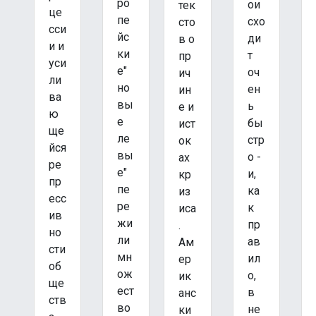
ро
ои
тек
це
пе
схо
сто
сси
йс
ди
в о
и и
ки
т
пр
уси
е"
оч
ич
ли
но
ен
ин
ва
вы
ь
е и
ю
е
бы
ист
ще
ле
стр
ок
йся
вы
о -
ах
ре
е"
и,
кр
пр
пе
ка
из
есс
ре
к
иса
ив
жи
пр
.
но
ли
ав
Ам
сти
мн
ил
ер
об
ож
о,
ик
ще
ест
в
анс
ств
во
не
ки