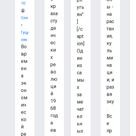
10
кр
ы -
угь
аха
на
ян"
Оле
сту
рас
]
Г
де
тан
[/c
Гуцу
нч
ия,
apt
Ляк
ес
ку
ion]
Во
ки
ль
Од
вр
х
ми
ин
ем
ре
на
из
ен
во
ци
са
а
лю
и, и
мы
эк
ци
раз
х
он
й
вя
за
ом
19
зку
ме
ич
68
.
чат
ес
год
Вс
ел
ко
а
е
ьн
й
ев
пр
ых
ре