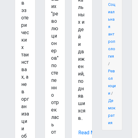
в
Соц
их
ль
эз
иал
"ре
ны
оте
ьна
во
х и
ри
я
лю
де
чес
ант
ци
й
ки
роп
он
и
х
оло
ер
дв
таи
гия
ов"
иж
нст
/
по
ен
ва
Рев
сте
ий,
х, а
ол
пе
по
не
юци
нн
дн
в
и
/
о
яв
орг
Де
отр
ши
ан
мок
ек
хся
иза
рат
лас
в..
ци
ия
ь
и
от
Read More
об