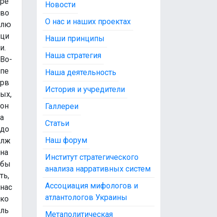
ре
Новости
во
О нас и наших проектах
лю
ци
Наши принципы
и.
Наша стратегия
Во-
пе
Наша деятельность
рв
История и учредители
ых,
он
Галлереи
а
Статьи
до
Наш форум
лж
на
Институт стратегического
бы
анализа нарративных систем
ть,
Ассоциация мифологов и
нас
атлантологов Украины
ко
ль
Метаполитическая