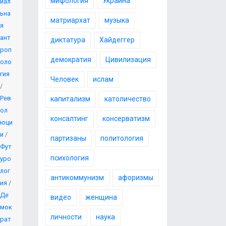
мифология
Украина
иал
ьна
матриархат
музыка
я
ант
диктатура
Хайдеггер
роп
демократия
Цивилизация
оло
гия
Человек
ислам
/
Рев
капитализм
католичество
ол
консалтинг
консерватизм
юци
и
/
партизаны
политология
Фут
психология
уро
лог
антикоммунизм
афоризмы
ия
/
Де
видео
женщина
мок
личности
наука
рат