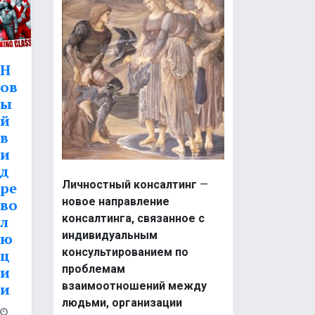
Н
ов
ы
й
в
и
д
Личностный консалтинг
—
ре
новое направление
во
консалтинга, связанное с
л
индивидуальным
ю
консультированием по
ц
проблемам
и
взаимоотношений между
и
людьми, организации