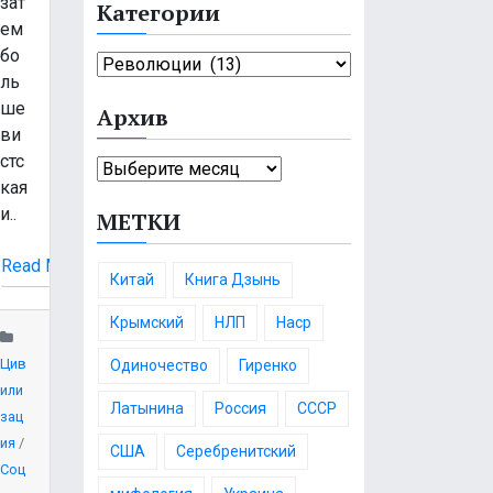
зат
Категории
т
ем
и
бо
К
:
ль
а
ше
Архив
т
ви
е
стс
А
г
кая
р
о
и..
МЕТКИ
х
р
и
и
Read More
в
и
Китай
Книга Дзынь
Крымский
НЛП
Наср
Цив
Одиночество
Гиренко
или
Латынина
Россия
СССР
зац
ия
/
США
Серебренитский
Соц