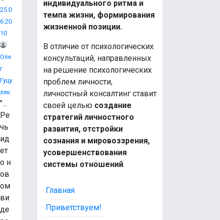
индивидуального ритма и
25.0
темпа жизни, формирования
6.20
жизненной позиции.
10
В отличие от психологических
Оле
консультаций, направленных
Г
на решение психологических
Гуцу
проблем личности,
Ляк
личностный консалтинг ставит
"...
своей целью
создание
Ре
стратегий личностного
чь
развития, отстройки
ид
сознания и мировоззрения,
ет
усовершенствования
о н
системы отношений
.
ов
ом
Главная
ви
Приветствуем!
де