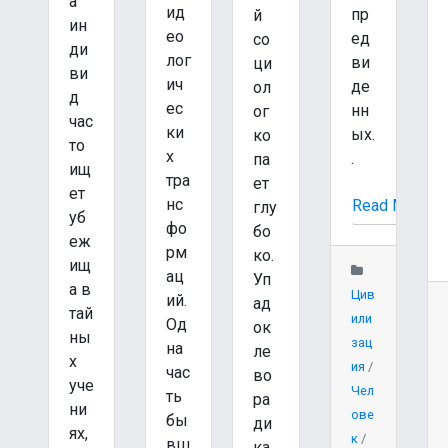
а
ид
пр
й
ин
ео
ед
со
ди
лог
ви
ци
ви
ич
де
ол
д
ес
нн
ог
час
ки
ых.
ко
то
х
.
па
ищ
тра
ет
ет
нс
Read More
глу
уб
фо
бо
еж
рм
ко.
ищ
ац
Уп
а в
Цив
ий.
ад
тай
или
Од
ок
ны
зац
на
ле
х
ия
/
час
во
уче
Чел
ть
ра
ни
ове
бы
ди
ях,
к
/
вш
ка