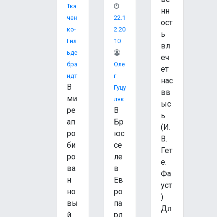
Тка
нн
Чен
22.1
ост
Ко-
2.20
ь
Гил
10
вл
Ьде
еч
Бра
Оле
ет
Ндт
Г
нас
В
Гуцу
вв
ми
Ляк
ыс
ре
В
ь
ап
Бр
(И.
ро
юс
В.
би
се
Гет
ро
ле
е.
ва
в
Фа
н
Ев
уст
но
ро
)
вы
па
Дл
й
рл