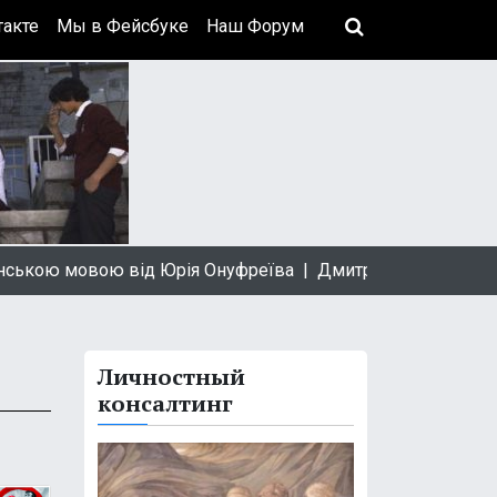
акте
Мы в Фейсбуке
Наш Форум
ю мовою від Юрія Онуфреїва |
Дмитрий Быков: За профес
Личностный
консалтинг