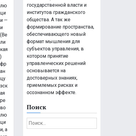
государственной власти и
лю
институтов гражданского
ци
общества. А так же
и —
формирование пространства,
и
обеспечивающего новый
(Ве
формат мышления для
ли
субъектов управления, в
кая
котором принятие
)
управленческих решений
фр
основывается на
ан
достоверных знаниях,
цу
приемлемых рисках и
зск
осознанном эффекте.
ая
ре
Поиск
во
лю
Н
ци
а
и, а
й