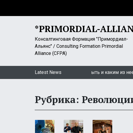
S
k
i
p
*PRIMORDIAL-ALLIA
t
o
Консалтинговая Формация "Примордиал-
c
Альянс" / Consulting Formation Primordial
o
Alliance (CFPA)
n
t
окин: «Самоизоляция». Какой ей быть и каким из нее вых
Latest News
e
n
t
Рубрика: Революци