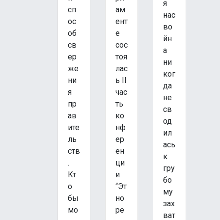
я
сп
ам
нас
ос
ент
во
об
е
йн
св
сос
а
ер
тоя
ни
же
лас
ког
ни
ь II
да
я
час
не
пр
ть
св
ав
ко
од
ите
нф
ил
ль
ер
ась
ств
ен
к
.
ци
гру
Кт
и
бо
о
“Эт
му
бы
но
зах
мо
ре
ват