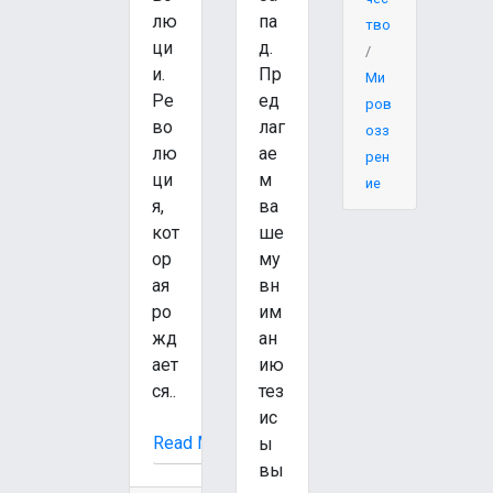
лю
па
тво
ци
д.
/
и.
Пр
Ми
Ре
ед
ров
во
лаг
озз
лю
ае
рен
ци
м
ие
я,
ва
кот
ше
ор
му
ая
вн
ро
им
жд
ан
ает
ию
ся..
тез
ис
Read More
ы
вы