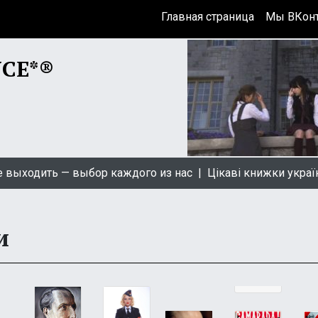
Главная страница
Мы ВКонт
NCE*®
одить — выбор каждого из нас |
Цікаві книжки українсько
и