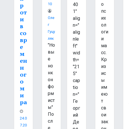
о
р
40
10
пс
от
1"
их
и
alig
Оле
ол
в
n="
Г
оги
со
alig
Гуцу
и
вр
nle
Ляк
"Но
ма
е
ft"
вы
сс.
м
wid
е
Кр
ен
th=
но
из
н
"21
нк
ис
ог
5"
он
ы
о
cap
фо
им
м
tio
рм
ею
и
n="
ист
т
ра
Ге
ы"
св
орг
По
ои
ий
24.0
сл
зак
Де
7.20
е
он
рл