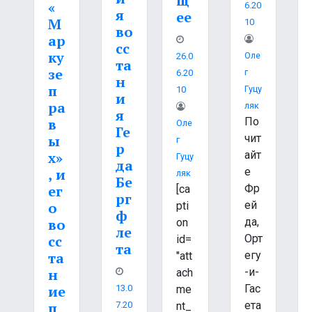
щ
«
6.20
я
ее
М
10
во
ар
сс
ку
Оле
26.0
та
зе
Г
6.20
н
п
Гуцу
10
и
ра
Ляк
я
По
в
Оле
Ге
чит
ы
Г
р
айт
х»
Гуцу
да
е
, и
Ляк
Бе
Фр
ег
[ca
рг
ей
о
pti
ф
да,
во
on
ле
Орт
сс
id=
та
егу
та
"att
-и-
н
ach
Гас
ие
me
13.0
ета
п
nt_
7.20