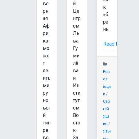
ве
й
к
рн
Це
«б
ая
нтр
ра
Аф
ом
нь..
ри
Ль
ка
ва
Read More
мо
Гу
же
ми
т
лё
яв
ва
Рев
ить
и
ол
ми
Ин
юци
ру
сти
и
/
но
тут
Сер
вы
ом
гей
й
Во
Яш
тип
сто
ин
/
ре
к-
Язы
во
За
чес