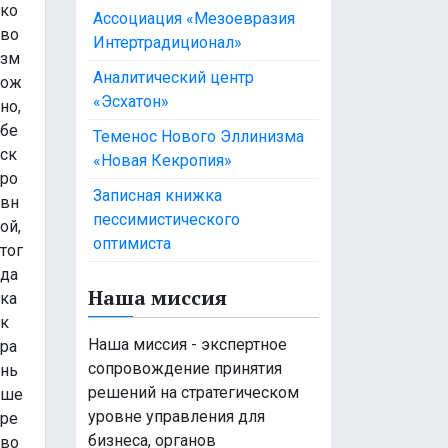
ко
Ассоциация «Мезоевразия
во
Интертрадиционал»
зм
Аналитический центр
ож
«Эсхатон»
но,
бе
Теменос Нового Эллинизма
ск
«Новая Кекропия»
ро
Записная книжка
вн
пессимистического
ой,
оптимиста
тог
да
Наша миссия
ка
к
Наша миссия - экспертное
ра
сопровождение принятия
нь
решений на стратегическом
ше
уровне управления для
ре
бизнеса, органов
во