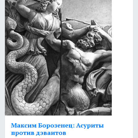
Максим Борозенец: Асуриты
против дэваитов