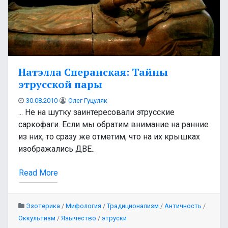
Натэлла Сперанская: Тайны
этрусской пары
30.08.2010
Олег Гуцуляк
... Не на шутку заинтересовали этрусские
саркофаги. Если мы обратим внимание на ранние
из них, то сразу же отметим, что на их крышках
изображались ДВЕ..
Read More
Эзотерика
/
Мифология
/
Традиционализм
/
Античность
/
Оккультизм
/
Язычество
/
этруски