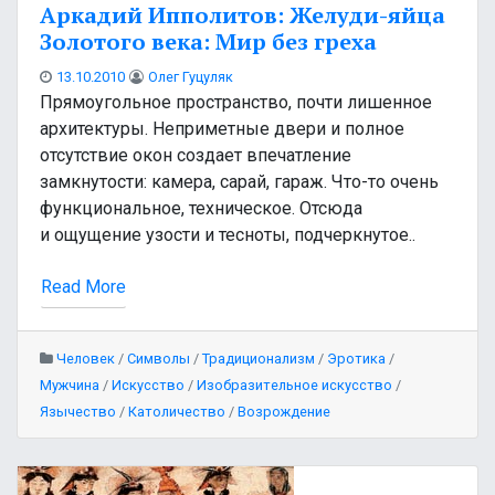
Аркадий Ипполитов: Желуди-яйца
Золотого века: Мир без греха
13.10.2010
Олег Гуцуляк
Прямоугольное пространство, почти лишенное
архитектуры. Неприметные двери и полное
отсутствие окон создает впечатление
замкнутости: камера, сарай, гараж. Что-то очень
функциональное, техническое. Отсюда
и ощущение узости и тесноты, подчеркнутое..
Read More
Человек
/
Символы
/
Традиционализм
/
Эротика
/
Мужчина
/
Искусство
/
Изобразительное искусство
/
Язычество
/
Католичество
/
Возрождение