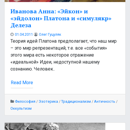
Иванова Анна: «Эйкон» и
«эйдолон» Платона и «симулякр»
Делеза
01.04.2011
Олег Гуцуляк
Теория идей Платона предполагает, что наш мир
– это мир репрезентаций, т.е. все «события»
этого мира есть некоторое отражение
«идеальной» Идеи, недоступной нашему
сознанию. Человек..
Read More
Философия
/
Эзотерика
/
Традиционализм
/
Античность
/
Оккультизм