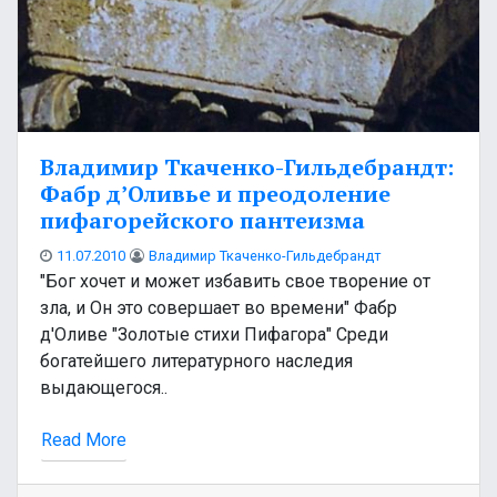
Владимир Ткаченко-Гильдебрандт:
Фабр д’Оливье и преодоление
пифагорейского пантеизма
11.07.2010
Владимир Ткаченко-Гильдебрандт
"Бог хочет и может избавить свое творение от
зла, и Он это совершает во времени" Фабр
д'Оливе "Золотые стихи Пифагора" Среди
богатейшего литературного наследия
выдающегося..
Read More