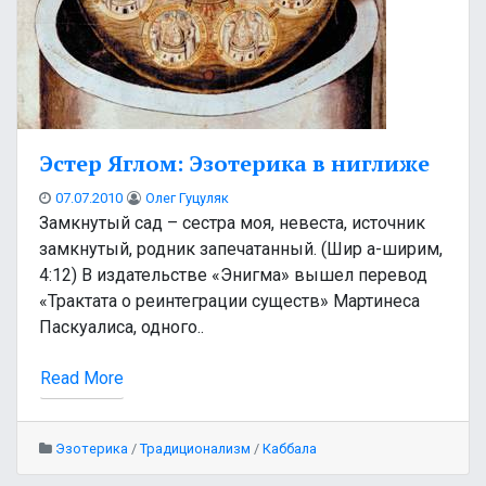
Эстер Яглом: Эзотерика в ниглиже
07.07.2010
Олег Гуцуляк
Замкнутый сад – сестра моя, невеста, источник
замкнутый, родник запечатанный. (Шир а-ширим,
4:12) В издательстве «Энигма» вышел перевод
«Трактата о реинтеграции существ» Мартинеса
Паскуалиса, одного..
Read More
Эзотерика
/
Традиционализм
/
Каббала