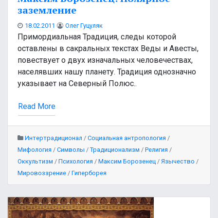
заземление
18.02.2011
Олег Гуцуляк
Примордиальная Традиция, следы которой
оставлены в сакральных текстах Веды и Авесты,
повествует о двух изначальных человечествах,
населявших нашу планету. Традиция однозначно
указывает на Северный Полюс..
Read More
Интертрадиционал
/
Социальная антропология
/
Мифология
/
Символы
/
Традиционализм
/
Религия
/
Оккультизм
/
Психология
/
Максим Борозенец
/
Язычество
/
Мировоззрение
/
Гиперборея