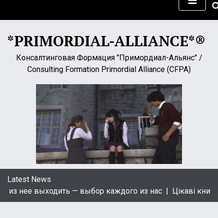
S
k
i
*PRIMORDIAL-ALLIANCE*®
p
t
Консалтинговая Формация "Примордиал-Альянс" /
o
Consulting Formation Primordial Alliance (CFPA)
c
o
n
t
e
n
t
Latest News
ить — выбор каждого из нас |
Цікаві книжки українською